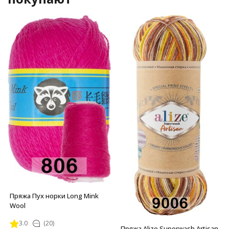
Пряжа Пух норки Long Mink
Wool
3.0
(20)
Пряжа Alize Superwash Artisan