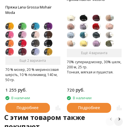
Пряжа Lana Grossa Mohair
Moda
Ещё 4 варианта
Ещё 2 варианта
70% суперкид мохер, 30% шелк,
200 м, 25 гр.
70 % мохер, 20 % мериносовая
Тонкая, мягкая и пушистая.
шерсть, 10 % полиамид, 140 м,
50 гр.
руб.
руб.
1 255
720
В наличии
В наличии
Подробнее
Подробнее
C этим товаром также
покупают