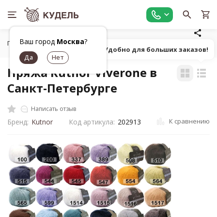
Ваш город
Москва
?
Главная
Все для вязания
Пряжа
Пушистая однотонна
Попробуй! Удобно для больших заказов!
Пряжа Kutnor Viverone в
Санкт-Петербурге
Написать отзыв
К сравнению
Бренд:
Kutnor
Код артикула:
202913