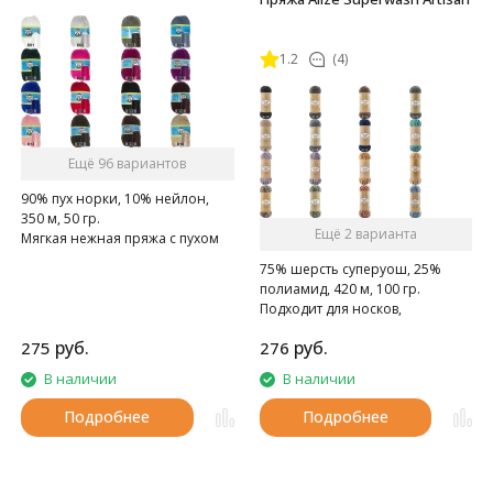
1.2
(4)
Ещё 96 вариантов
90% пух норки, 10% нейлон,
350 м, 50 гр.
Ещё 2 варианта
Мягкая нежная пряжа с пухом
норки.
75% шерсть суперуош, 25%
полиамид, 420 м, 100 гр.
Подходит для носков,
домашних тапочек, шарфов,
руб.
руб.
275
276
шапок и т.д.
В наличии
В наличии
Подробнее
Подробнее