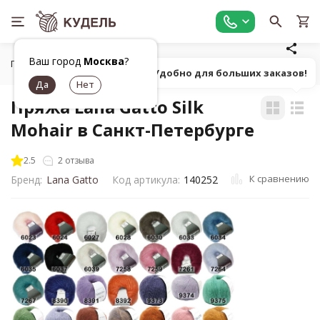
Ваш город
Москва
?
Главная
Все для вязания
Пряжа
Пушистая однотонна
Попробуй! Удобно для больших заказов!
Пряжа Lana Gatto Silk
Mohair в Санкт-Петербурге
2.5
2 отзыва
К сравнению
Бренд:
Lana Gatto
Код артикула:
140252