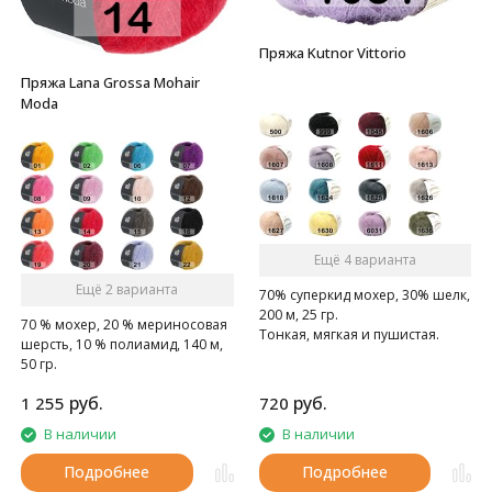
Пряжа Kutnor Vittorio
Пряжа Lana Grossa Mohair
Moda
Ещё 4 варианта
Ещё 2 варианта
70% суперкид мохер, 30% шелк,
200 м, 25 гр.
70 % мохер, 20 % мериносовая
Тонкая, мягкая и пушистая.
шерсть, 10 % полиамид, 140 м,
50 гр.
руб.
руб.
1 255
720
В наличии
В наличии
Подробнее
Подробнее