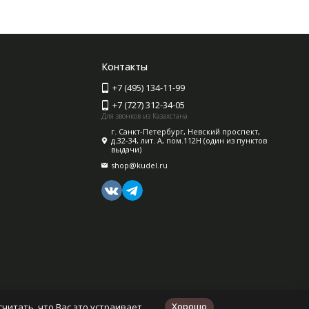
Контакты
+7 (495) 134-11-99
+7 (727) 312-34-05
Для звонков из Казахстана
г. Санкт-Петербург, Невский проспект,
д.32-34, лит. А, пом.112Н (один из пунктов
выдачи)
shop@kudel.ru
Хорошо
читать, что Вас это устраивает.