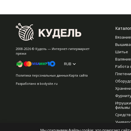
Катало
Вязание
Вышива
2008-2026 © Кудель — Интернет-гипермаркет
Шитье
пряжи
Валяние
RUB
Работа 
Плетен
Политика персональных данных
Карта сайта
Оборуд
Разработано в
bodysite.ru
Хранен
Фурнит
Игрушки
фильмы
Средств
Универс
рукодел
Мы сохраняем файлы cookie: это помогает сайту