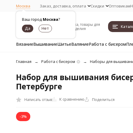
Москва
Заказ, доставка, оплата
Скидки
Оптовикам
Н
Ваш город
Москва
?
Пряжа, товары для
Катал
рукоделия
Вязание
Вышивание
Шитье
Валяние
Работа с бисером
Пл
Главная
Работа с бисером
Наборы для вышивани
Набор для вышивания бисеро
Петербурге
К сравнению
Поделиться
Написать отзыв
-3%