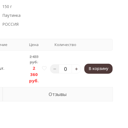
150 г
Паутинка
РОССИЯ
ичие
Цена
Количество
2 433
руб.
2
шт.
В корзину
360
руб.
Отзывы