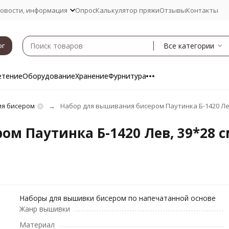
овости, информация
Опрос
Калькулятор пряжи
Отзывы
Контакты
Все категории
ог
етение
Оборудование
Хранение
Фурнитура
я бисером
Набор для вышивания бисером Паутинка Б-1420 Лев
м Паутинка Б-1420 Лев, 39*28 с
Наборы для вышивки бисером по напечатанной основе
Жанр вышивки
Материал