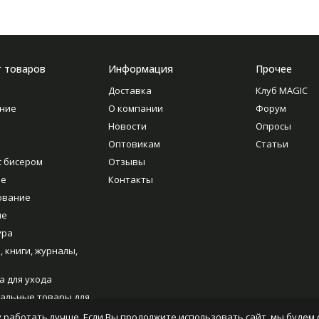
г товаров
Информация
Прочее
Доставка
Клуб MAGIC
ние
О компании
Форум
Новости
Опросы
Оптовикам
Статьи
с бисером
Отзывы
ие
Контакты
ование
ие
ура
, книги, журналы,
а для ухода
альные товары для
ия
 работать лучше. Если Вы продолжите использовать сайт, мы будем с