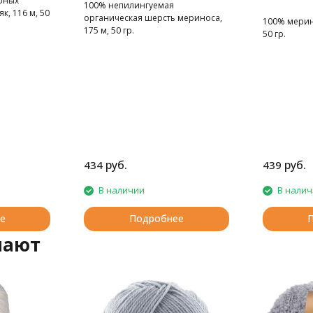
рных
100% непилингуемая
к, 116 м, 50
органическая шерсть мериноса,
100% мерин
175 м, 50 гр.
50 гр.
руб.
руб.
434
439
В наличии
В нали
е
Подробнее
пают