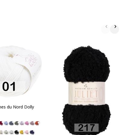
П
W
1
es du Nord Dolly
э
г