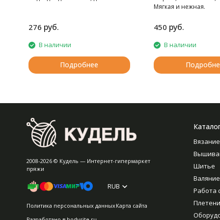
тапочек, шарфов, шапок и т.д.
Мягкая и нежная.
руб.
руб.
276
450
В наличии
В наличии
Подробнее
Подробне
Катало
Вязание
Вышива
2008-2026 © Кудель — Интернет-гипермаркет
Шитье
пряжи
Валяние
RUB
Работа 
Плетен
Политика персональных данных
Карта сайта
Оборуд
Разработано в
bodysite.ru