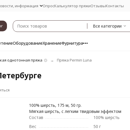
овости, информация
Опрос
Калькулятор пряжи
Отзывы
Контакты
Все категории
ог
етение
Оборудование
Хранение
Фурнитура
кая однотонная пряжа
Пряжа Permin Luna
Петербурге
иться
100% шерсть, 175 м, 50 гр.
Мягкая шерсть, с легким твидовым эффектом
Состав
100% шерсть
Вес
50 г