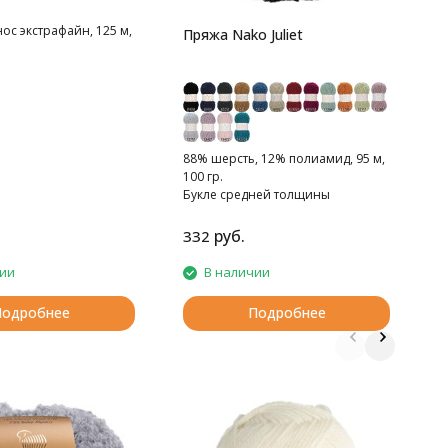
ос экстрафайн, 125 м,
Пряжа Nako Juliet
88% шерсть, 12% полиамид, 95 м,
100 гр.
Букле средней толщины
руб.
332
5
чии
В наличии
Подробнее
Подробнее