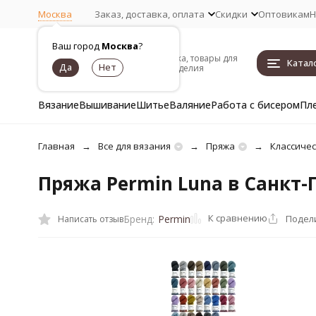
Москва
Заказ, доставка, оплата
Скидки
Оптовикам
Н
Ваш город
Москва
?
Пряжа, товары для
Катал
рукоделия
Вязание
Вышивание
Шитье
Валяние
Работа с бисером
Пл
Главная
Все для вязания
Пряжа
Классичес
Пряжа Permin Luna в Санкт-
К сравнению
Подел
Бренд:
Permin
Написать отзыв