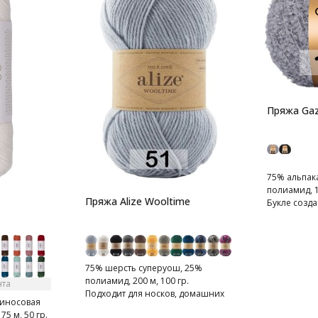
Пряжа Gaz
75% альпак
полиамид, 1
Пряжа Alize Wooltime
Букле созд
альпаки
75% шерсть суперуош, 25%
полиамид, 200 м, 100 гр.
нта
Подходит для носков, домашних
риносовая
тапочек, шарфов, шапок и т.д.
5 м, 50 гр.