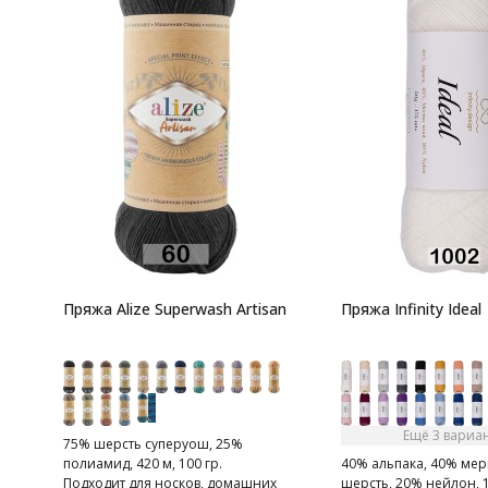
Пряжа Alize Superwash Artisan
Пряжа Infinity Ideal
Ещё 3 вариа
75% шерсть суперуош, 25%
полиамид, 420 м, 100 гр.
40% альпака, 40% ме
Подходит для носков, домашних
шерсть, 20% нейлон, 17