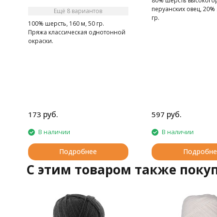
80% шерсть высокого
перуанских овец, 20% я
Ещё 8 вариантов
гр.
100% шерсть, 160 м, 50 гр.
Пряжа классическая однотонной
окраски.
руб.
руб.
173
597
В наличии
В наличии
Подробнее
Подробне
C этим товаром также поку