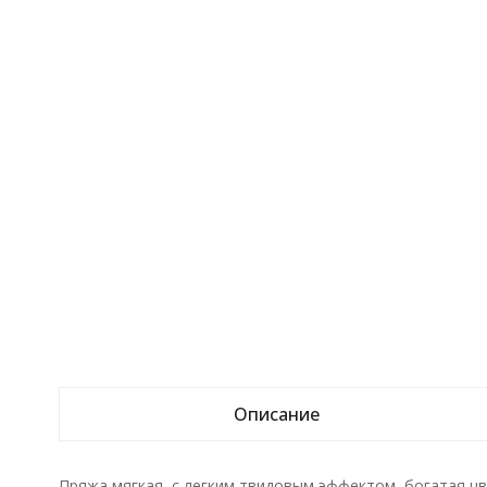
Описание
Пряжа мягкая, с легким твидовым эффектом, богатая цв