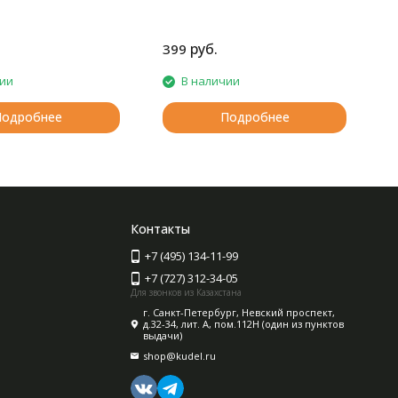
п
О
п
руб.
399
в
п
чии
В наличии
с
н
Подробнее
Подробнее
Контакты
+7 (495) 134-11-99
+7 (727) 312-34-05
Для звонков из Казахстана
г. Санкт-Петербург, Невский проспект,
д.32-34, лит. А, пом.112Н (один из пунктов
выдачи)
shop@kudel.ru