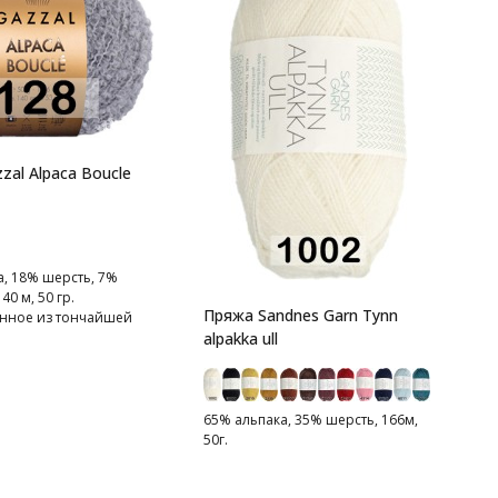
L
с
М
э
н
zal Alpaca Boucle
с
п
п
о
к
а, 18% шерсть, 7%
С
40 м, 50 гр.
с
Пряжа Sandnes Garn Tynn
анное из тончайшей
б
alpakka ull
п
н
п
к
65% альпака, 35% шерсть, 166м,
у
50г.
И
с
к