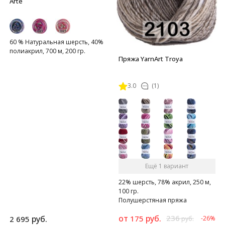
Arte
60 % Натуральная шерсть, 40%
полиакрил, 700 м, 200 гр.
Пряжа YarnArt Troya
3.0
(1)
Ещё 1 вариант
22% шерсть, 78% акрил, 250 м,
100 гр.
Полушерстяная пряжа
от
руб.
236
руб.
175
2 695
-26%
руб.