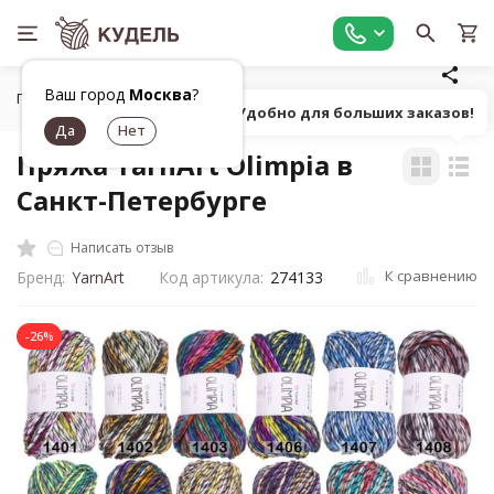
Ваш город
Москва
?
Главная
Все для вязания
Пряжа
Классическая фанта
Попробуй! Удобно для больших заказов!
Пряжа YarnArt Olimpia в
Санкт-Петербурге
Написать отзыв
К сравнению
Бренд:
YarnArt
Код артикула:
274133
-26%