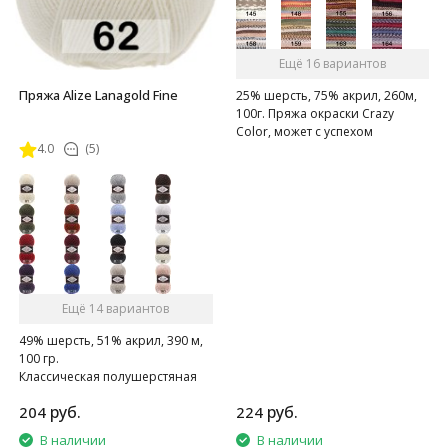
Ещё 16 вариантов
Пряжа Alize Lanagold Fine
25% шерсть, 75% акрил, 260м,
100г. Пряжа окраски Crazy
Color, может с успехом
4.0
(5)
применяться для вязания
кардиганов, пуловеров и пр.
Ещё 14 вариантов
49% шерсть, 51% акрил, 390 м,
100 гр.
Классическая полушерстяная
пряжа.
руб.
руб.
204
224
В наличии
В наличии