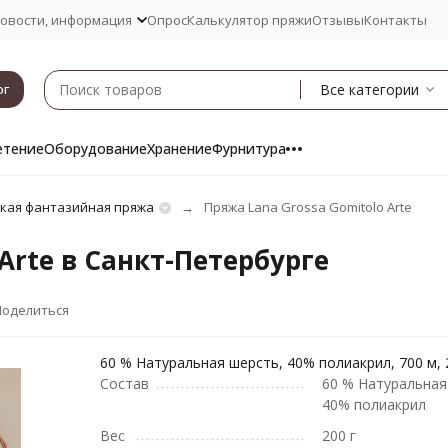
овости, информация
Опрос
Калькулятор пряжи
Отзывы
Контакты
Все категории
ог
етение
Оборудование
Хранение
Фурнитура
ская фантазийная пряжа
Пряжа Lana Grossa Gomitolo Arte
Arte в Санкт-Петербурге
Поделиться
60 % Натуральная шерсть, 40% полиакрил, 700 м, 2
Состав
60 % Натуральная
40% полиакрил
Вес
200 г