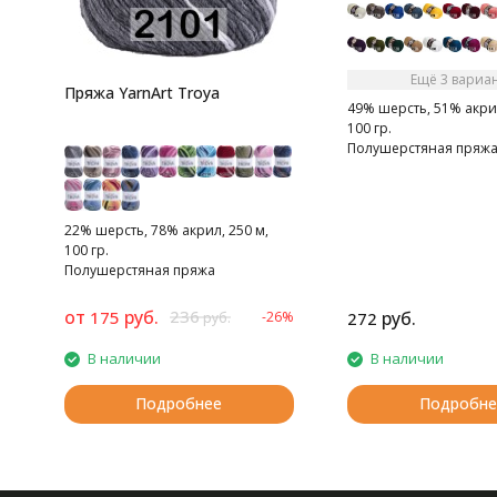
Ещё 3 вариа
Пряжа YarnArt Troya
49% шерсть, 51% акрил
100 гр.
Полушерстяная пряж
22% шерсть, 78% акрил, 250 м,
100 гр.
Полушерстяная пряжа
от
руб.
236
175
руб.
-26%
272
руб.
В наличии
В наличии
Подробнее
Подробне