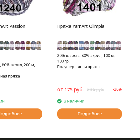
nArt Passion
Пряжа YarnArt Olimpia
20% шерсть, 80% акрил, 100 м,
100 гр.
 80% акрил, 200 м,
Полушерстяная пряжа
ная пряжа
от
руб.
236
175
-26%
1
руб.
чии
В наличии
Подробнее
Подробнее