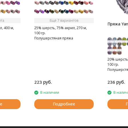
нта
Ещё 7 вариантов
Пряжа Yar
, 400 м,
25% шерсть, 75% акрил, 270 м,
100 гр.
а
Полушерстяная пряжа
20% шерсть,
100 гр.
Полушерстя
руб.
руб.
223
236
В наличии
В нали
е
Подробнее