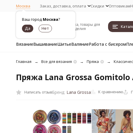
Москва
Заказ, доставка, оплата
Скидки
Оптовикам
Н
Ваш город
Москва
?
Пряжа, товары для
Катал
рукоделия
Вязание
Вышивание
Шитье
Валяние
Работа с бисером
Пл
Главная
Все для вязания
Пряжа
Классиче
Пряжа Lana Grossa Gomitolo 
К сравнению
Бренд:
Lana Grossa
Написать отзыв