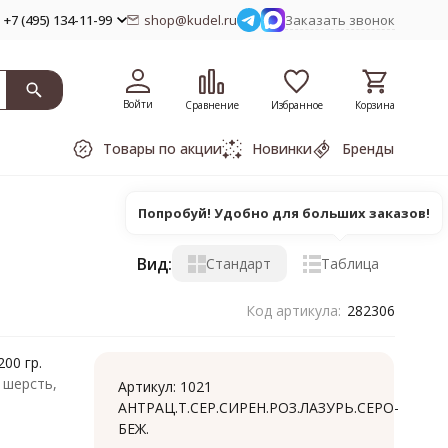
+7 (495) 134-11-99
shop@kudel.ru
Заказать звонок
Войти
Сравнение
Избранное
Корзина
Товары по акции
Новинки
Бренды
Попробуй! Удобно для больших заказов!
Вид:
Стандарт
Таблица
Код артикула:
282306
00 гр.
 шерсть,
Артикул:
1021
АНТРАЦ.Т.СЕР.СИРЕН.РОЗ.ЛАЗУРЬ.СЕРО-
БЕЖ.