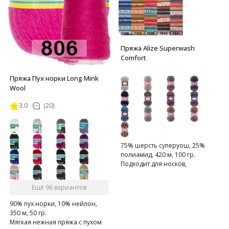
Пряжа Alize Superwash
Comfort
Пряжа Пух норки Long Mink
Wool
3.0
(20)
75% шерсть суперуош, 25%
полиамид, 420 м, 100 гр.
Подходит для носков,
домашних тапочек, шарфов,
шапок и т.д.
Ещё 96 вариантов
90% пух норки, 10% нейлон,
350 м, 50 гр.
Мягкая нежная пряжа с пухом