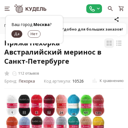
Ваш город
Москва
?
Главная
Все для вязания
Пряжа
Классическая однот
Попробуй! Удобно для больших заказов!
Пряжа Пехорка
Австралийский меринос в
Санкт-Петербурге
112 отзывов
К сравнению
Бренд:
Пехорка
Код артикула:
10526