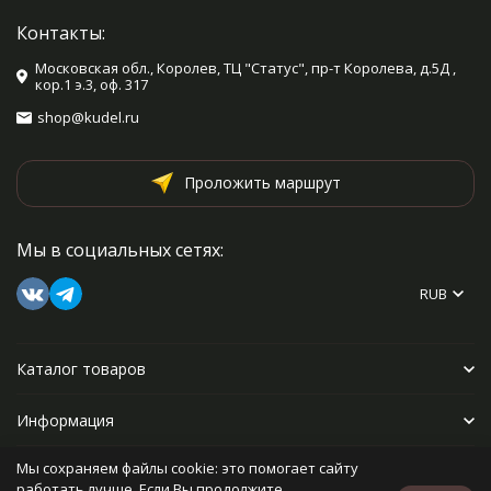
Контакты:
Московская обл., Королев, ТЦ "Статус", пр-т Королева, д.5Д ,
кор.1 э.3, оф. 317
shop@kudel.ru
Проложить маршрут
Мы в социальных сетях:
RUB
Каталог товаров
Информация
Мы сохраняем файлы cookie: это помогает сайту
Прочее
работать лучше. Если Вы продолжите