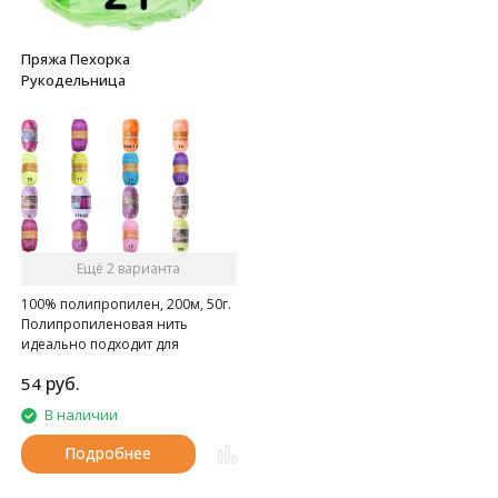
Пряжа Пехорка
Рукодельница
Ещё 2 варианта
100% полипропилен, 200м, 50г.
Полипропиленовая нить
идеально подходит для
вязания мочалок, пляжных
руб.
54
сумок, поясов, искусственных
цветов и любых украшений
В наличии
Подробнее