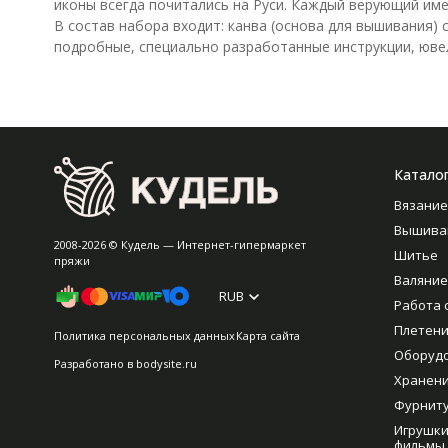
иконы всегда почитались на Руси. Каждый верующий име
В состав набора входит: канва (основа для вышивания)
подробные, специально разработанные инструкции, ювел
Катало
Вязание
Вышива
2008-2026 © Кудель — Интернет-гипермаркет
Шитье
пряжи
Валяние
RUB
Работа 
Плетен
Политика персональных данных
Карта сайта
Оборуд
Разработано в
bodysite.ru
Хранен
Фурнит
Игрушки
фильмы