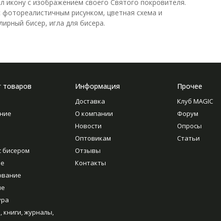
л икону с изображением своего Святого покровителя.
 с фотореалистичным рисунком, цветная схема и
ирный бисер, игла для бисера.
г товаров
Информация
Прочее
Доставка
Клуб MAGIC
ние
О компании
Форум
Новости
Опросы
Оптовикам
Статьи
с бисером
Отзывы
ие
Контакты
ование
ие
ура
, книги, журналы,