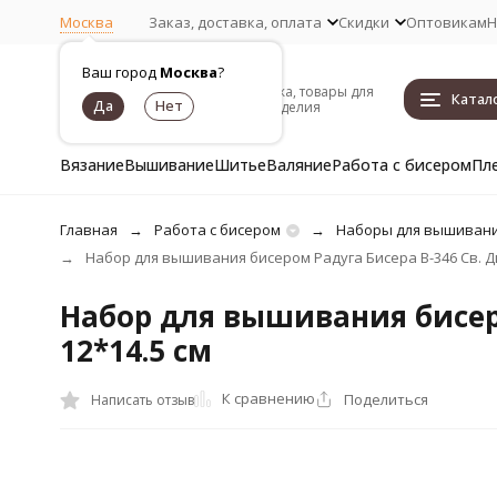
Москва
Заказ, доставка, оплата
Скидки
Оптовикам
Н
Ваш город
Москва
?
Пряжа, товары для
Катал
рукоделия
Вязание
Вышивание
Шитье
Валяние
Работа с бисером
Пл
Главная
Работа с бисером
Наборы для вышивани
Набор для вышивания бисером Радуга Бисера В-346 Св. Ди
Набор для вышивания бисеро
12*14.5 см
К сравнению
Поделиться
Написать отзыв