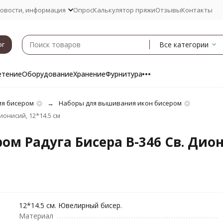
овости, информация
Опрос
Калькулятор пряжи
Отзывы
Контакты
Все категории
ог
етение
Оборудование
Хранение
Фурнитура
я бисером
Наборы для вышивания икон бисером
онисий, 12*14.5 см
м Радуга Бисера В-346 Св. Дио
12*14.5 см. Ювелирный бисер.
Материал