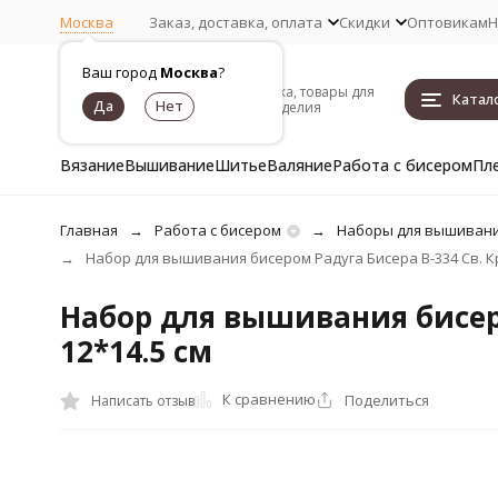
Москва
Заказ, доставка, оплата
Скидки
Оптовикам
Н
Ваш город
Москва
?
Пряжа, товары для
Катал
рукоделия
Вязание
Вышивание
Шитье
Валяние
Работа с бисером
Пл
Главная
Работа с бисером
Наборы для вышивани
Набор для вышивания бисером Радуга Бисера В-334 Св. Кр
Набор для вышивания бисеро
12*14.5 см
К сравнению
Поделиться
Написать отзыв