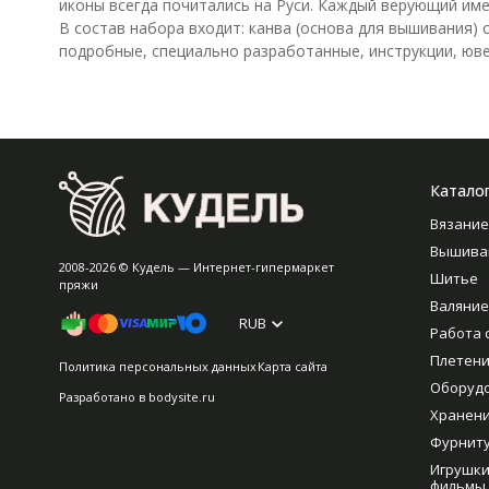
иконы всегда почитались на Руси. Каждый верующий име
В состав набора входит: канва (основа для вышивания)
подробные, специально разработанные, инструкции, юве
Катало
Вязание
Вышива
2008-2026 © Кудель — Интернет-гипермаркет
Шитье
пряжи
Валяние
RUB
Работа 
Плетен
Политика персональных данных
Карта сайта
Оборуд
Разработано в
bodysite.ru
Хранен
Фурнит
Игрушки
фильмы