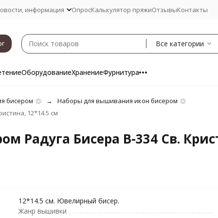
овости, информация
Опрос
Калькулятор пряжи
Отзывы
Контакты
Все категории
ог
етение
Оборудование
Хранение
Фурнитура
я бисером
Наборы для вышивания икон бисером
истина, 12*14.5 см
м Радуга Бисера В-334 Св. Крис
12*14.5 см. Ювелирный бисер.
Жанр вышивки