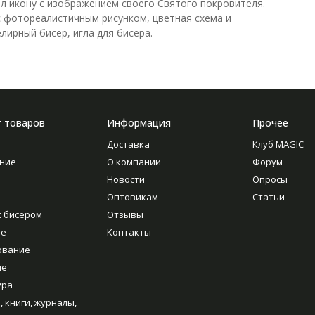
л икону с изображением своего Святого покровителя.
 с фотореалистичным рисунком, цветная схема и
лирный бисер, игла для бисера.
г товаров
Информация
Прочее
Доставка
Клуб MAGIC
ние
О компании
Форум
Новости
Опросы
Оптовикам
Статьи
с бисером
Отзывы
ие
Контакты
ование
ие
ура
, книги, журналы,