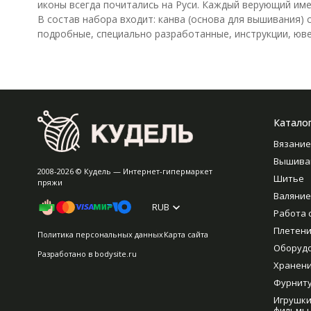
иконы всегда почитались на Руси. Каждый верующий име
В состав набора входит: канва (основа для вышивания)
подробные, специально разработанные, инструкции, юве
Катало
Вязание
Вышива
2008-2026 © Кудель — Интернет-гипермаркет
Шитье
пряжи
Валяние
RUB
Работа 
Плетен
Политика персональных данных
Карта сайта
Оборуд
Разработано в
bodysite.ru
Хранен
Фурнит
Игрушки
фильмы