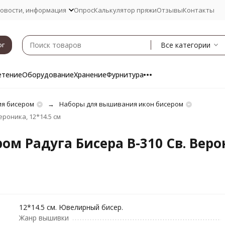
овости, информация
Опрос
Калькулятор пряжи
Отзывы
Контакты
Все категории
ог
етение
Оборудование
Хранение
Фурнитура
я бисером
Наборы для вышивания икон бисером
роника, 12*14.5 см
м Радуга Бисера В-310 Св. Веро
12*14.5 см. Ювелирный бисер.
Жанр вышивки