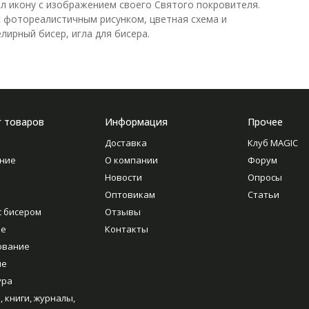
л икону с изображением своего Святого покровителя.
 с фотореалистичным рисунком, цветная схема и
лирный бисер, игла для бисера.
г товаров
Информация
Прочее
Доставка
Клуб MAGIC
ние
О компании
Форум
Новости
Опросы
Оптовикам
Статьи
с бисером
Отзывы
ие
Контакты
ование
ие
ура
, книги, журналы,