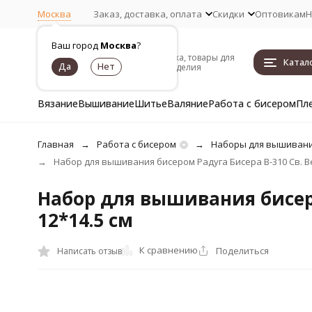
Москва
Заказ, доставка, оплата
Скидки
Оптовикам
Н
Ваш город
Москва
?
Пряжа, товары для
Катал
рукоделия
Вязание
Вышивание
Шитье
Валяние
Работа с бисером
Пл
Главная
Работа с бисером
Наборы для вышивани
Набор для вышивания бисером Радуга Бисера В-310 Св. Ве
Набор для вышивания бисеро
12*14.5 см
К сравнению
Поделиться
Написать отзыв