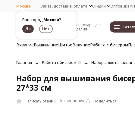
Москва
Заказ, доставка, оплата
Скидки
Оптовикам
Н
Ваш город
Москва
?
Пряжа, товары для
Катал
рукоделия
Вязание
Вышивание
Шитье
Валяние
Работа с бисером
Пл
Главная
Работа с бисером
Наборы для вышивани
Набор для вышивания бисеро
27*33 см
К сравнению
Поделиться
Написать отзыв