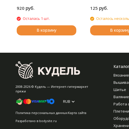
руб.
руб.
920
125
Осталась 1 шт.
Осталось нескол
В корзину
В корзин
Катало
Вязание
Вышива
2008-2026 © Кудель — Интернет-гипермаркет
Шитье
пряжи
Валяние
RUB
Работа 
Плетен
Политика персональных данных
Карта сайта
Оборуд
Разработано в
bodysite.ru
Хранен