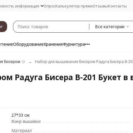
овости, информация
Опрос
Калькулятор пряжи
Отзывы
Контакты
Все категории
ог
етение
Оборудование
Хранение
Фурнитура
я бисером
Набор для вышивания бисером Радуга Бисера В-201 
м Радуга Бисера В-201 Букет в в
27*33 см
Жанр вышивки
Материал