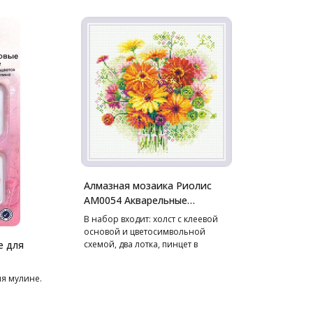
Алмазная мозаика Риолис
АМ0054 Акварельные
герберы, 30*30 см
В набор входит: холст с клеевой
основой и цветосимвольной
е для
схемой, два лотка, пинцет в
мягком чехле, стилус, воск,
маркированные пакетики со
я мулине.
стразами. Cтразы квадратные: 27
цветов