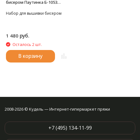
бисером Паутинка Б-1053
Святой Преподобный
Набор для вышивки бисером
Арсений, 20*25 см
руб.
1 480
Осталось 2 шт.
В корзину
2008-2026 © Кудель — Интернет-гипермаркет пряжи
+7 (495) 134-11-99