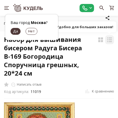
Ваш город
Москва
?
Главная
Работа с бисером
Наборы для вышивания бисер
Попробуй! Удобно для больших заказов!
Набор для вышивания
бисером Радуга Бисера
В-169 Богородица
Споручница грешных,
20*24 см
Написать отзыв
К сравнению
Код артикула:
11019