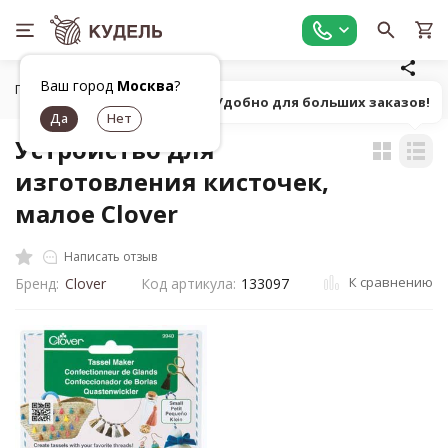
Ваш город
Москва
?
Главная
Фурнитура для рукоделия
Инструменты и присп
Попробуй! Удобно для больших заказов!
Устройство для
изготовления кисточек,
малое Clover
Написать отзыв
К сравнению
Бренд:
Clover
Код артикула:
133097