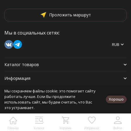
Проложить маршрут
Мы в социальных сетях:
RUB
Каталог товаров
Информация
Мы сохраняем файлы cookie: это помогает сайту
Прочее
работать лучше. Если Вы продолжите
Хорошо
использовать сайт, мы будем считать, что Вас
это устраивает.
Политика персональных данных
Карта сайта
Разработано в
bodysite.ru
Главная
Каталог
Корзина
Избранное
Войти