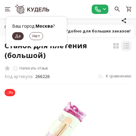
Ваш город
Москва
?
Главная
Товары для вышивания
Пяльцы, рамки, станки
Попробуй! Удобно для больших заказов!
Станок для плетения
(большой)
Написать отзыв
К сравнению
Код артикула:
266226
-3%