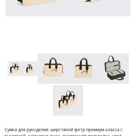
Сумка для рукоделия: шерстяной фетр премиум-класса с
вышивкой, замшевая ткань внутренняя подкладка, цвет