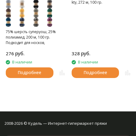
kty, 272 м, 100 гр.
75% шерсть суперуош, 25%
полиамид, 200 м, 100 гр.
Подходит для носков,
домашних тапочек, шарфов,
руб.
руб.
276
328
шапок и т.д.
В наличии
В наличии
Подробнее
Подробнее
2008-2026 © Кудель — Интернет-гипермаркет пряжи