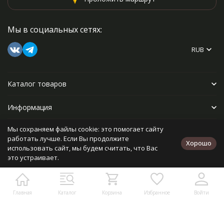
Мы в социальных сетях:
RUB
Каталог товаров
Информация
Мы сохраняем файлы cookie: это помогает сайту
Прочее
работать лучше. Если Вы продолжите
Хорошо
использовать сайт, мы будем считать, что Вас
это устраивает.
Политика персональных данных
Карта сайта
Разработано в
bodysite.ru
Главная
Каталог
Корзина
Избранное
Войти