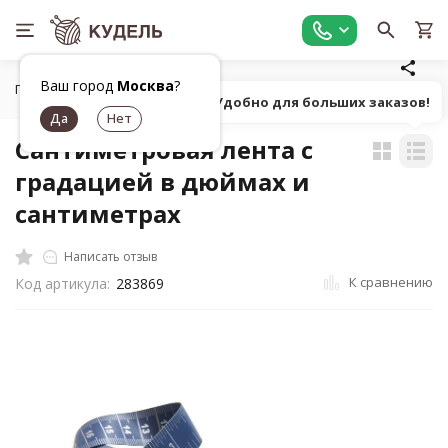
Ваш город
Москва
?
Главная
Универсальные товары для рукоделия
Линейки,
Попробуй! Удобно для больших заказов!
Сантиметровая лента с
градацией в дюймах и
сантиметрах
Написать отзыв
К сравнению
Код артикула:
283869