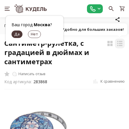
Ваш город
Москва
?
Главная
Универсальные товары для рукоделия
Линейки,
Попробуй! Удобно для больших заказов!
Сантиметр-рулетка, с
градацией в дюймах и
сантиметрах
Написать отзыв
К сравнению
Код артикула:
283868