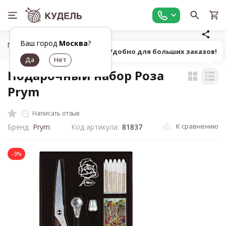
Ваш город
Москва
?
Главная
Шитье
Швейные наборы
Подарочный набор
Попробуй! Удобно для больших заказов!
Подарочный набор Роза
Prym
Написать отзыв
К сравнению
Бренд:
Prym
Код артикула:
81837
-3%