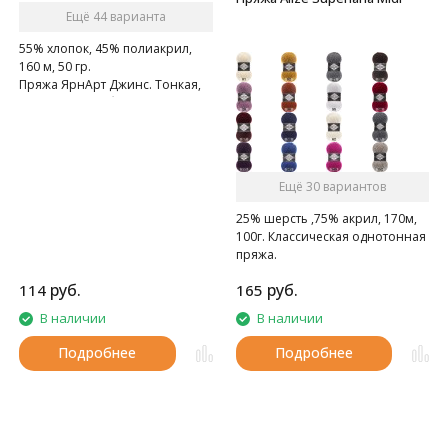
Ещё 44 варианта
55% хлопок, 45% полиакрил,
160 м, 50 гр.
Пряжа ЯрнАрт Джинс. Тонкая,
мягкая, слегка бархатистая
нитка. Очень приятная на
ощупь.
Ещё 30 вариантов
25% шерсть ,75% акрил, 170м,
100г. Классическая однотонная
пряжа.
руб.
руб.
114
165
В наличии
В наличии
Подробнее
Подробнее