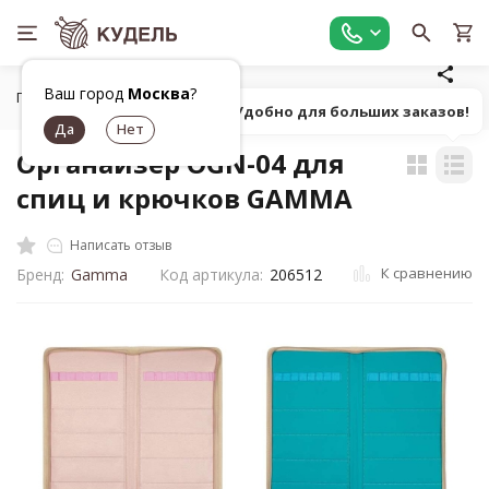
Ваш город
Москва
?
Главная
Органайзеры для рукоделия
Сумка для рукодели
Попробуй! Удобно для больших заказов!
Органайзер OGN-04 для
спиц и крючков GAMMA
Написать отзыв
К сравнению
Бренд:
Gamma
Код артикула:
206512