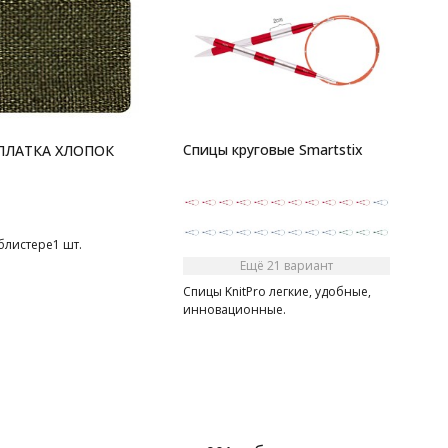
Н
В
Спицы круговые Smartstix
ПЛАТКА ХЛОПОК
1
0
(
В
0
 блистере1 шт.
(
Ещё 21 вариант
Спицы KnitPro легкие, удобные,
инновационные.