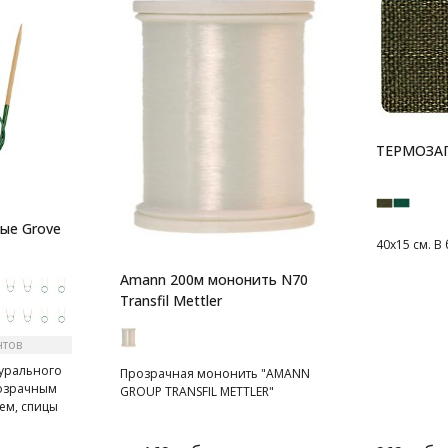
ТЕРМОЗА
вые Grove
40х15 см. В
Amann 200м мононить N70
Transfil Mettler
нтов
турального
Прозрачная мононить "AMANN
розрачным
GROUP TRANSFIL METTLER"
ем, спицы
леноватым
вающим