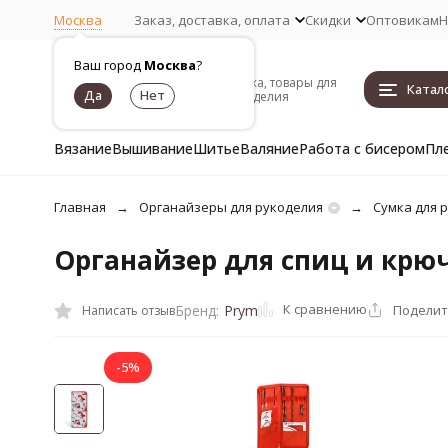
Москва
Заказ, доставка, оплата
Скидки
Оптовикам
Н
Ваш город
Москва
?
Пряжа, товары для
Катал
рукоделия
Вязание
Вышивание
Шитье
Валяние
Работа с бисером
Пл
Главная
Органайзеры для рукоделия
Сумка для 
Органайзер для спиц и крю
К сравнению
Поделит
Бренд:
Prym
Написать отзыв
-5%