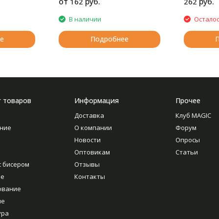
от
руб.
руб.
162
262
ный оттенок
буковых
В наличии
Осталос
й, чем у
о
е
Подробнее
ески во
рает петли,
 легко.
тверстии
вана.
г товаров
Информация
Прочее
Доставка
Клуб MAGIC
ние
О компании
Форум
Новости
Опросы
Оптовикам
Статьи
с бисером
Отзывы
ие
Контакты
ование
ие
ура