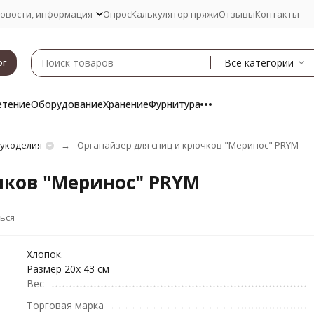
овости, информация
Опрос
Калькулятор пряжи
Отзывы
Контакты
Все категории
ог
етение
Оборудование
Хранение
Фурнитура
рукоделия
Органайзер для спиц и крючков "Меринос" PRYM
чков "Меринос" PRYM
ься
Хлопок.
Размер 20х 43 см
Вес
Торговая марка