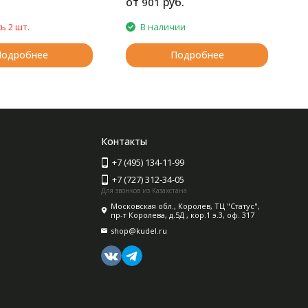
от
руб.
901
7
ь 2 шт.
В наличии
Подробнее
Подробнее
Контакты
+7 (495) 134-11-99
+7 (727) 312-34-05
Для звонков из Казахстана
Московская обл., Королев, ТЦ "Статус",
пр-т Королева, д.5Д , кор.1 э.3, оф. 317
shop@kudel.ru