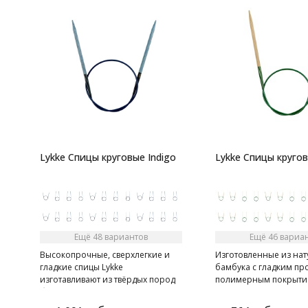
Lykke Спицы круговые Indigo
Lykke Спицы круго
Ещё 48 вариантов
Ещё 46 вариа
Высокопрочные, сверхлегкие и
Изготовленные из на
гладкие спицы Lykke
бамбука с гладким п
изготавливают из твёрдых пород
полимерным покрыти
березы на 80% вручную. Спицы
искусно отделаны зе
имеют в меру острый кончик,
оттенком, подчерки