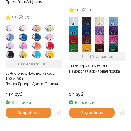
Пряжа YarnArt Jeans
5.0
(13)
3.0
(2)
Ещё 16 вариантов
Ещё 47 вариантов
100% акрил, 180м, 30г.
Недорогая акриловая пряжа.
55% хлопок, 45% полиакрил,
160 м, 50 гр.
Пряжа ЯрнАрт Джинс. Тонкая,
мягкая, слегка бархатистая
руб.
руб.
114
57
нитка. Очень приятная на
ощупь.
В наличии
В наличии
Подробнее
Подробнее