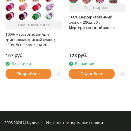
Ещё 1 вариант
100% мерсеризованный
хлопок, 280м, 50г.
Ещё 16 вариантов
Мерсеризованный хлопок.
100% мерсеризованный
длинноволокнистый хлопок,
330м, 50г. Сеам анна 20.
Высококачественная пряжа из
руб.
руб.
167
128
египетского
длинноволоконного хлопка.
В наличии
В наличии
Рекомендованы крючок и
спицы 1-2
Подробнее
Подробнее
2008-2026 © Кудель — Интернет-гипермаркет пряжи