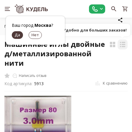
Ваш город
Москва
?
Главная
Оборудование
Швейные машины, аксессуары
Попробуй! Удобно для больших заказов!
Машинные иглы двойные
д/металлизированной
нити
Написать отзыв
К сравнению
Код артикула:
5913