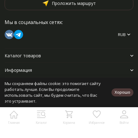
Проложить маршрут
Мы в социальных сетях:
RUB
Каталог товаров
Информация
Мы сохраняем файлы cookie: это помогает сайту
Прочее
работать лучше. Если Вы продолжите
Хорошо
использовать сайт, мы будем считать, что Вас
это устраивает.
Политика персональных данных
Карта сайта
Разработано в
bodysite.ru
Главная
Каталог
Корзина
Избранное
Войти