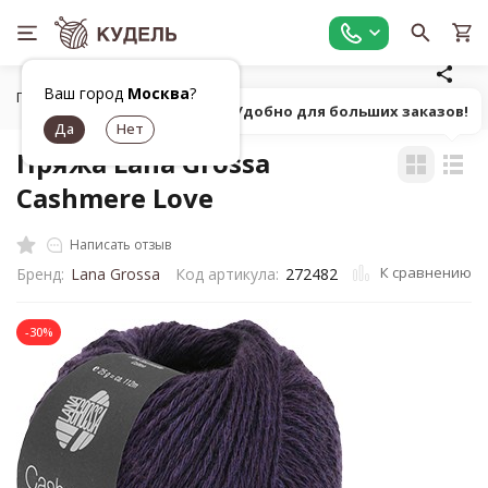
Ваш город
Москва
?
Главная
Все для вязания
Пряжа
Классическая однот
Попробуй! Удобно для больших заказов!
Пряжа Lana Grossa
Cashmere Love
Написать отзыв
К сравнению
Бренд:
Lana Grossa
Код артикула:
272482
-30%