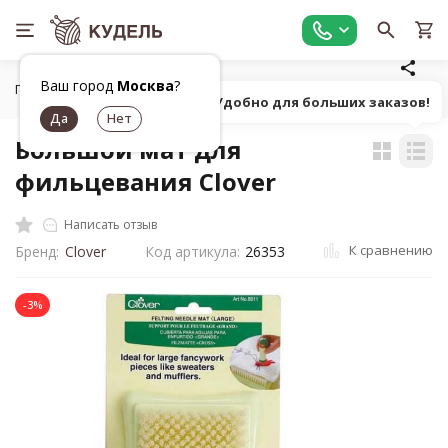
Ваш город
Москва
?
Главная
Товары для валяния
Инструменты для валяния
Попробуй! Удобно для больших заказов!
Большой мат для
фильцевания Clover
Написать отзыв
К сравнению
Бренд:
Clover
Код артикула:
26353
-3%