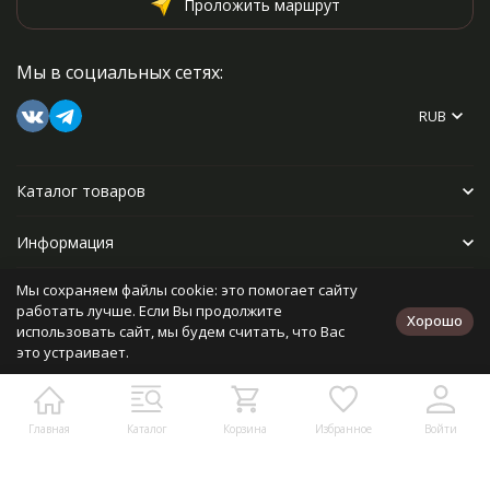
Проложить маршрут
Мы в социальных сетях:
RUB
Каталог товаров
Информация
Мы сохраняем файлы cookie: это помогает сайту
Прочее
работать лучше. Если Вы продолжите
Хорошо
использовать сайт, мы будем считать, что Вас
это устраивает.
Политика персональных данных
Карта сайта
Разработано в
bodysite.ru
Главная
Каталог
Корзина
Избранное
Войти