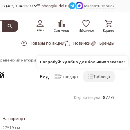
+7 (495) 134-11-99
shop@kudel.ru
Заказать звонок
Войти
Сравнение
Избранное
Корзина
Товары по акции
Новинки
Бренды
ревенский натюрморт, 27*19 см
Попробуй! Удобно для больших заказов!
й
Вид:
Стандарт
Таблица
Код артикула:
87779
Натюрморт
27*19 см