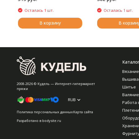
Осталась 1 шт.
Осталась 1 шт.
В корзину
В корзин
Катало
Вязание
Вышива
2008-2026 © Кудель — Интернет-гипермаркет
Шитье
пряжи
Валяние
RUB
Работа 
Плетен
Политика персональных данных
Карта сайта
Оборуд
Разработано в
bodysite.ru
Хранен
Фурнит