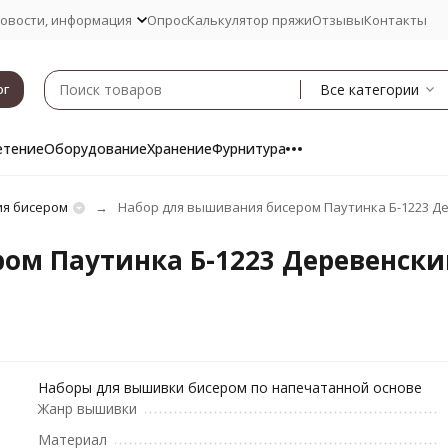
овости, информация
Опрос
Калькулятор пряжи
Отзывы
Контакты
Все категории
ог
етение
Оборудование
Хранение
Фурнитура
я бисером
Набор для вышивания бисером Паутинка Б-1223 Де
ом Паутинка Б-1223 Деревенски
Наборы для вышивки бисером по напечатанной основе
Жанр вышивки
Материал