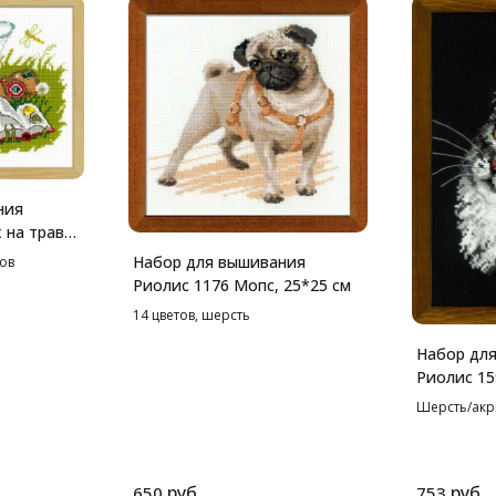
ния
 на траве,
Набор для вышивания
тов
Риолис 1176 Мопс, 25*25 см
14 цветов, шерсть
Набор дл
Риолис 15
см
Шерсть/акрил
руб.
руб.
650
753