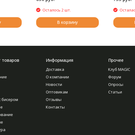
Осталось 2 шт.
Осталас
у
В корзину
г товаров
Информация
Прочее
Доставка
Клуб MAGIC
ние
О компании
Форум
Новости
Опросы
Оптовикам
Статьи
с бисером
Отзывы
ие
Контакты
ование
ие
ура