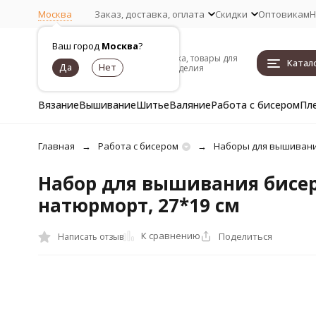
Москва
Заказ, доставка, оплата
Скидки
Оптовикам
Н
Ваш город
Москва
?
Пряжа, товары для
Катал
рукоделия
Вязание
Вышивание
Шитье
Валяние
Работа с бисером
Пл
Главная
Работа с бисером
Наборы для вышивани
Набор для вышивания бисер
натюрморт, 27*19 см
К сравнению
Поделиться
Написать отзыв