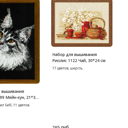
Н
Р
б
2
Набор для вышивания
Риолис 1122 Чай, 30*24 см
17 цветов, шерсть.
я вышивания
99 Мейн-кун, 21*30
 Safil, 11 цветов.
руб.
765
8