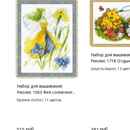
Набор для вышива
Риолис 1718 Отдых
24*18 см
Шерсть/акрил, 13 цве
Набор для вышивания
Риолис 1563 Фея солнечного
дня, 15*20 см
Мулине Anchor, 11 цветов.
руб.
руб.
515
382