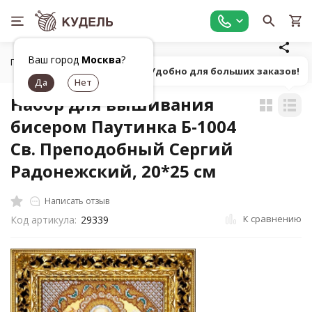
Ваш город
Москва
?
Главная
Работа с бисером
Наборы для вышивания бисер
Попробуй! Удобно для больших заказов!
Набор для вышивания
бисером Паутинка Б-1004
Св. Преподобный Сергий
Радонежский, 20*25 см
Написать отзыв
К сравнению
Код артикула:
29339