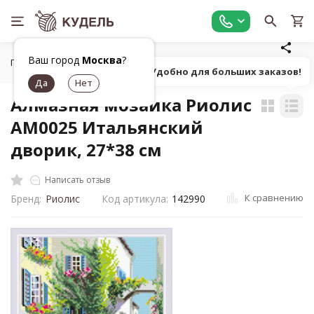
Ваш город
Москва
?
Главная
Товары для вышивания
Алмазная мозаика
А
Попробуй! Удобно для больших заказов!
Алмазная мозаика Риолис
АМ0025 Итальянский
дворик, 27*38 см
Написать отзыв
К сравнению
Бренд:
Риолис
Код артикула:
142990