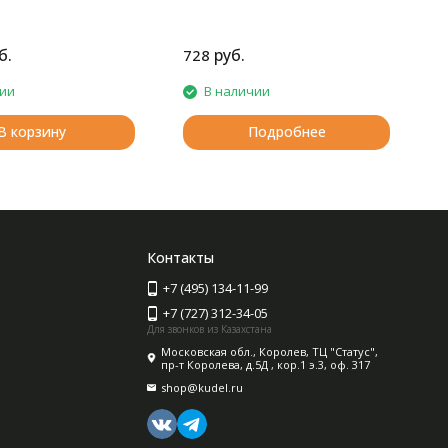
б.
руб.
728
2
чии
В наличии
В корзину
Подробнее
Контакты
+7 (495) 134-11-99
+7 (727) 312-34-05
Для звонков из Казахстана
Московская обл., Королев, ТЦ "Статус",
пр-т Королева, д.5Д , кор.1 э.3, оф. 317
shop@kudel.ru