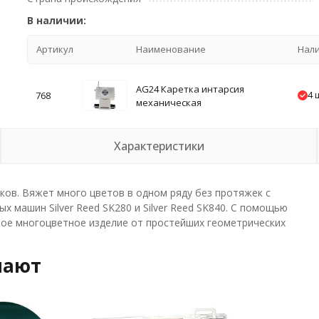
В наличии:
Артикул
Наименование
Нал
AG24 Каретка интарсия
4 
768
механическая
Характеристики
ков. Вяжет много цветов в одном ряду без протяжек с
х машин Silver Reed SK280 и Silver Reed SK840. С помощью
ное многоцветное изделие от простейших геометрических
пают