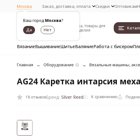
Москва
Заказ, доставка, оплата
Скидки
Оптовикам
Н
Ваш город
Москва
?
Пряжа, товары для
Катал
рукоделия
Вязание
Вышивание
Шитье
Валяние
Работа с бисером
Пл
Главная
Оборудование
Вязальные машины, акс
AG24 Каретка интарсия мех
К сравнению
Подели
Бренд:
Silver Reed
18 отзывов