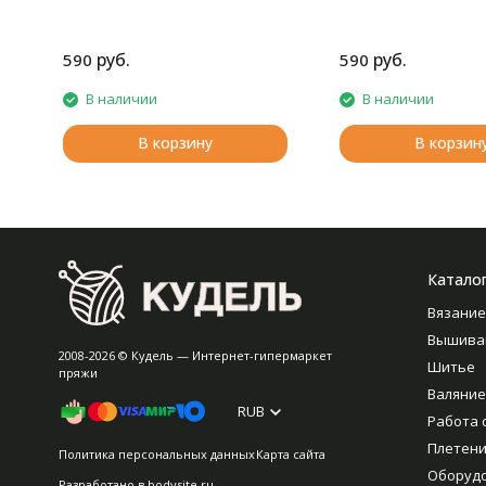
руб.
руб.
590
590
В наличии
В наличии
В корзину
В корзин
Катало
Вязание
Вышива
2008-2026 © Кудель — Интернет-гипермаркет
Шитье
пряжи
Валяние
RUB
Работа 
Плетен
Политика персональных данных
Карта сайта
Оборуд
Разработано в
bodysite.ru