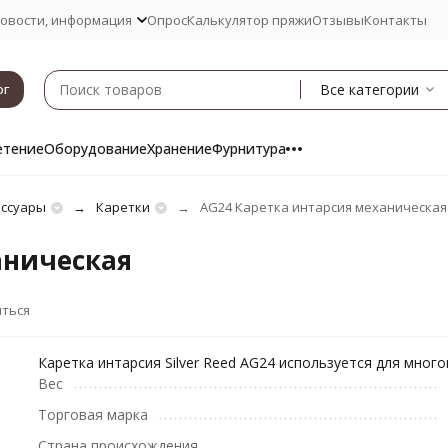
овости, информация
Опрос
Калькулятор пряжи
Отзывы
Контакты
Все категории
ог
етение
Оборудование
Хранение
Фурнитура
ессуары
Каретки
AG24 Каретка интарсия механическая
аническая
ться
Каретка интарсия Silver Reed AG24 используется для многоц
Вес
Торговая марка
Страна происхождения