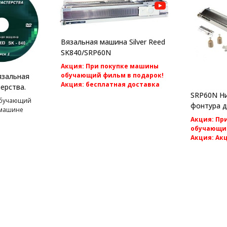
Вязальная машина Silver Reed
SK840/SRP60N
Акция: При покупке машины
обучающий фильм в подарок!
язальная
Акция: бесплатная доставка
ерства.
по России.
SRP60N Ни
обучающий
Silver Reed SK840/SRP60N -
фонтура д
 машине
компьютерная 2 фонтурная
машин Silv
Акция: Пр
вязальная машина 5 класса.
обучающий
Акция: Ак
доставка 
Вторая фон
машинам 5 к
SK280 и Silv