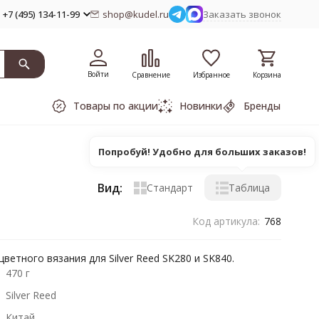
+7 (495) 134-11-99
shop@kudel.ru
Заказать звонок
Войти
Сравнение
Избранное
Корзина
Товары по акции
Новинки
Бренды
Попробуй! Удобно для больших заказов!
Вид:
Стандарт
Таблица
Код артикула:
768
ветного вязания для Silver Reed SK280 и SK840.
470 г
Silver Reed
Китай