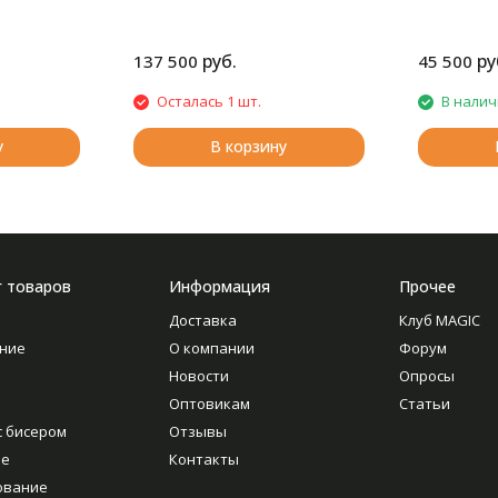
руб.
ру
137 500
45 500
Осталась 1 шт.
В нали
у
В корзину
г товаров
Информация
Прочее
Доставка
Клуб MAGIC
ние
О компании
Форум
Новости
Опросы
Оптовикам
Статьи
с бисером
Отзывы
ие
Контакты
ование