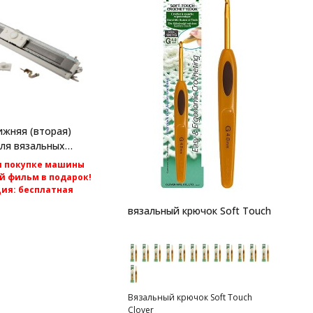
Н
О
-
жняя (вторая)
п
ля вязальных
-
er Reed
и покупке машины
с
 фильм в подарок!
ция: бесплатная
по России.
вязальный крючок Soft Touch
тура к вязальным
ласса Silver Reed
er Reed SK840.
Вязальный крючок Soft Touch
Clover