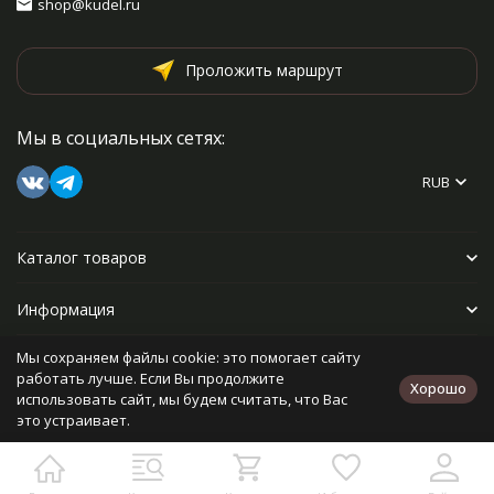
shop@kudel.ru
Проложить маршрут
Мы в социальных сетях:
RUB
Каталог товаров
Информация
Мы сохраняем файлы cookie: это помогает сайту
Прочее
работать лучше. Если Вы продолжите
Хорошо
использовать сайт, мы будем считать, что Вас
это устраивает.
Политика персональных данных
Карта сайта
Разработано в
bodysite.ru