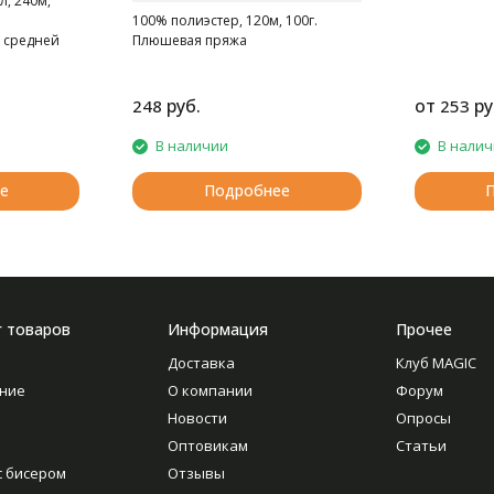
л, 240м,
100% полиэстер, 120м, 100г.
 средней
Плюшевая пряжа
руб.
от
ру
248
253
В наличии
В нали
е
Подробнее
г товаров
Информация
Прочее
Доставка
Клуб MAGIC
ние
О компании
Форум
Новости
Опросы
Оптовикам
Статьи
с бисером
Отзывы