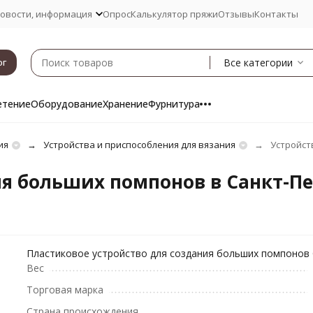
овости, информация
Опрос
Калькулятор пряжи
Отзывы
Контакты
Все категории
ог
етение
Оборудование
Хранение
Фурнитура
ия
Устройства и приспособления для вязания
Устройст
ия больших помпонов в Санкт-Пе
Пластиковое устройство для создания больших помпонов Cl
Вес
Торговая марка
Страна происхождения