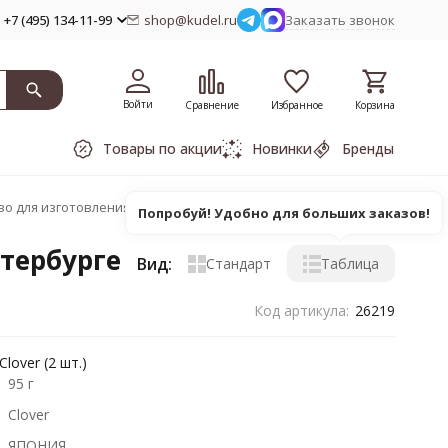
+7 (495) 134-11-99
shop@kudel.ru
Заказать звонок
Войти
Сравнение
Избранное
Корзина
Товары по акции
Новинки
Бренды
во для изготовления больших помпонов
Попробуй! Удобно для больших заказов!
тербурге
Вид:
Стандарт
Таблица
Код артикула:
26219
over (2 шт.)
95 г
Clover
ЯПОНИЯ