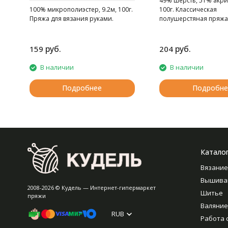
49% шерсть, 51% акри
100% микрополиэстер, 9.2м, 100г.
100г. Классическая
Пряжа для вязания руками.
полушерстяная пряжа
толщины.
руб.
руб.
159
204
В наличии
В наличии
Подробнее
Подробне
Катало
Вязание
Вышива
2008-2026 © Кудель — Интернет-гипермаркет
Шитье
пряжи
Валяние
RUB
Работа 