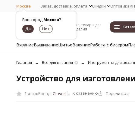
Москва
Заказ, доставка, оплата
Скидки
Оптовикам
Н
Ваш город
Москва
?
Пряжа, товары для
Катал
рукоделия
Вязание
Вышивание
Шитье
Валяние
Работа с бисером
Пл
Главная
Все для вязания
Инструменты для вязан
Устройство для изготовлен
К сравнению
Поделиться
Бренд:
Clover
1 отзыв