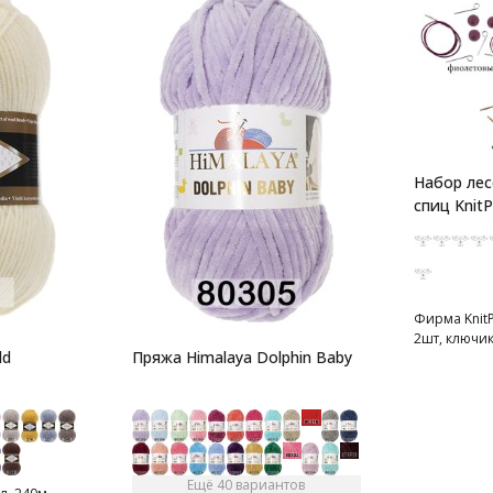
Набор лес
спиц KnitP
Фирма KnitP
2шт, ключик
ld
Пряжа Himalaya Dolphin Baby
Ещё 40 вариантов