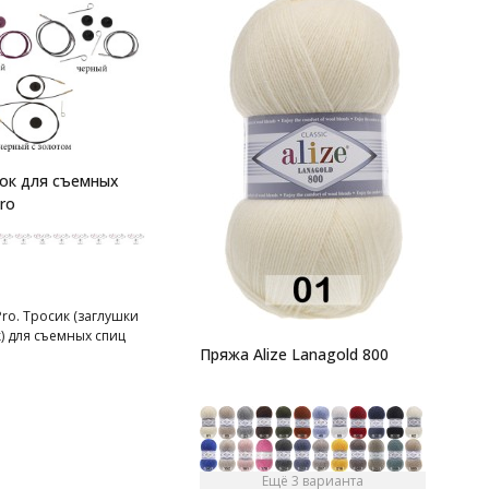
П
C
7
ок для съемных
п
ro
П
т
ro. Тросик (заглушки
) для съемных спиц
Пряжа Alize Lanagold 800
Ещё 3 варианта