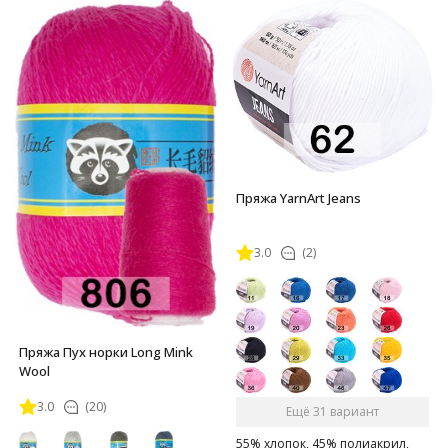
Пряжа YarnArt Jeans
3.0
(2)
Пряжа Пух норки Long Mink
Wool
3.0
(20)
Ещё 31 вариант
55% хлопок, 45% полиакрил,