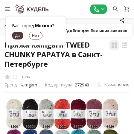
Ваш город
Москва
?
Главная
Все для вязания
Пряжа
Классическая фанта
Попробуй! Удобно для больших заказов!
Пряжа Kamgarn TWEED
CHUNKY PAPATYA в Санкт-
Петербурге
1 отзыв
К сравнению
Бренд:
Kamgarn
Код артикула:
272940