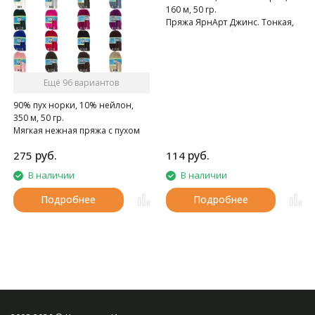
160 м, 50 гр.
Пряжа ЯрнАрт Джинс. Тонкая,
мягкая, слегка бархатистая
нитка. Очень приятная на
ощупь.
Ещё 96 вариантов
90% пух норки, 10% нейлон,
350 м, 50 гр.
Мягкая нежная пряжа с пухом
норки.
руб.
руб.
275
114
В наличии
В наличии
Подробнее
Подробнее