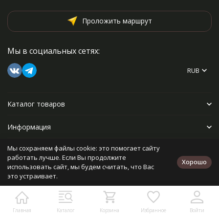
Проложить маршрут
Мы в социальных сетях:
RUB
Каталог товаров
Информация
Мы сохраняем файлы cookie: это помогает сайту
Прочее
работать лучше. Если Вы продолжите
Хорошо
использовать сайт, мы будем считать, что Вас
это устраивает.
Политика персональных данных
Карта сайта
Разработано в
bodysite.ru
Главная
Каталог
Корзина
Избранное
Войти