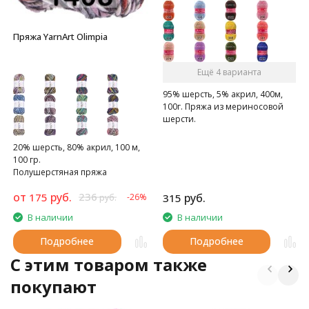
Пряжа YarnArt Olimpia
Ещё 4 варианта
95% шерсть, 5% акрил, 400м,
100г. Пряжа из мериносовой
шерсти.
20% шерсть, 80% акрил, 100 м,
100 гр.
Полушерстяная пряжа
от
руб.
236
175
руб.
-26%
315
руб.
В наличии
В наличии
Подробнее
Подробнее
C этим товаром также
покупают