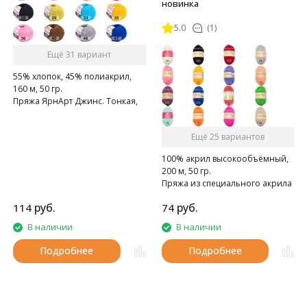
новинка
5.0
(1)
Ещё 31 вариант
55% хлопок, 45% полиакрил,
160 м, 50 гр.
Пряжа ЯрнАрт Джинс. Тонкая,
мягкая, слегка бархатистая
нитка. Очень приятная на
Ещё 25 вариантов
ощупь.
100% акрил высокообъёмный,
200 м, 50 гр.
Пряжа из специального акрила
для детей.
руб.
руб.
114
74
В наличии
В наличии
Подробнее
Подробнее