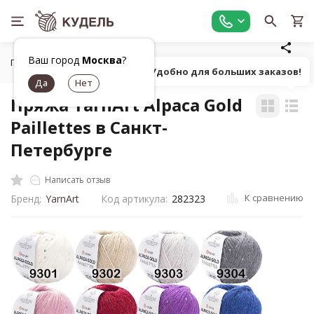
Ваш город
Москва
?
Главная
Все для вязания
Пряжа
Фасонная однотонна
Попробуй! Удобно для больших заказов!
Пряжа YarnArt Alpaca Gold
Paillettes в Санкт-
Петербурге
Написать отзыв
К сравнению
Бренд:
YarnArt
Код артикула:
282323