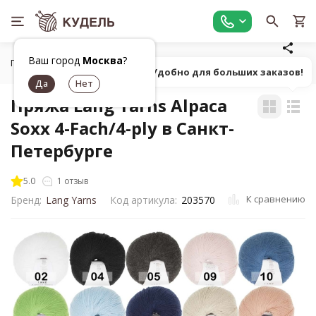
Ваш город
Москва
?
Главная
Все для вязания
Пряжа
Классическая однот
Попробуй! Удобно для больших заказов!
Пряжа Lang Yarns Alpaca
Soxx 4-Fach/4-ply в Санкт-
Петербурге
5.0
1 отзыв
К сравнению
Бренд:
Lang Yarns
Код артикула:
203570