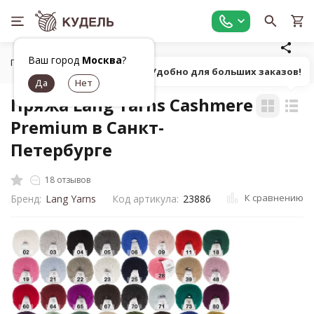
Ваш город
Москва
?
Главная
Все для вязания
Пряжа
Классическая однот
Попробуй! Удобно для больших заказов!
Пряжа Lang Yarns Cashmere
Premium в Санкт-
Петербурге
18 отзывов
К сравнению
Бренд:
Lang Yarns
Код артикула:
23886