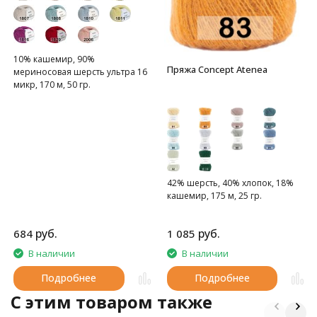
10% кашемир, 90%
Пряжа Concept Atenea
мериносовая шерсть ультра 16
микр, 170 м, 50 гр.
Подходит для людей с
чувствительной кожей и для
детей.
42% шерсть, 40% хлопок, 18%
кашемир, 175 м, 25 гр.
руб.
руб.
684
1 085
В наличии
В наличии
Подробнее
Подробнее
C этим товаром также