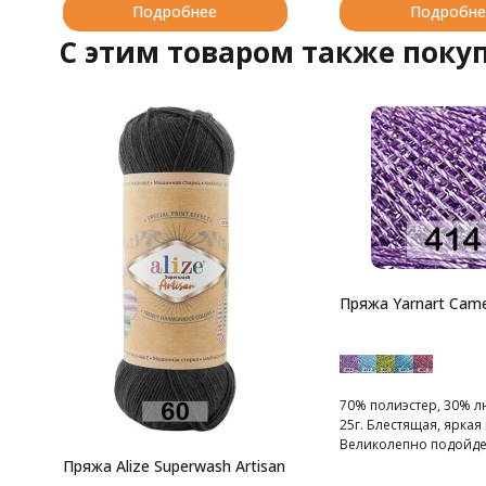
Подробнее
Подробне
C этим товаром также поку
Пряжа Yarnart Camel
70% полиэстер, 30% л
25г. Блестящая, яркая
Великолепно подойде
отделки вечерних нар
Пряжа Alize Superwash Artisan