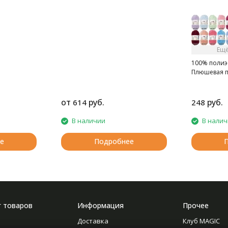
Ещё
100% полиэс
Плюшевая 
от
руб.
руб.
614
248
В наличии
В нали
е
Подробнее
г товаров
Информация
Прочее
Доставка
Клуб MAGIC