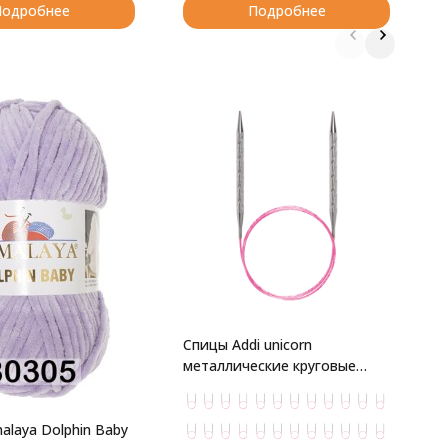
Подробнее
Подробнее
С
Ф
Z
Спицы Addi unicorn
металлические круговые
супергладкие
alaya Dolphin Baby