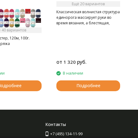
Ещё 20 вариантов
Классическая волнистая структура
единорога массирует руки во
время вязания, а блестящая,
переливающаяся поверхность
 40 вариантов
придает спицам addi с Basic
тер, 120м, 100г.
наконечниками элегантность.
пряжа
от
руб.
1 320
чии
В наличии
Подробнее
Подробнее
Контакты
+7 (495) 134-11-99