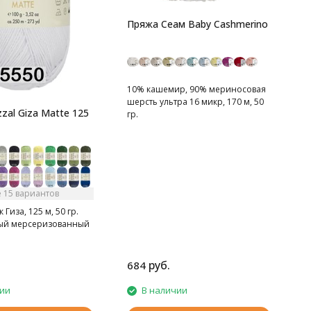
С
Пряжа Сеам Baby Cashmerino
10% кашемир, 90% мериносовая
шерсть ультра 16 микр, 170 м, 50
zal Giza Matte 125
гр.
Подходит для людей с
чувствительной кожей и для
детей.
 15 вариантов
Гиза, 125 м, 50 гр.
ый мерсеризованный
руб.
684
1
чии
В наличии