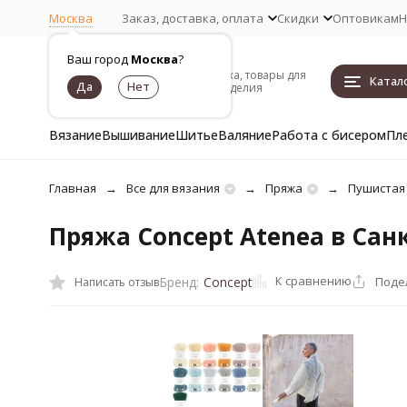
Москва
Заказ, доставка, оплата
Скидки
Оптовикам
Н
Ваш город
Москва
?
Пряжа, товары для
Катал
рукоделия
Вязание
Вышивание
Шитье
Валяние
Работа с бисером
Пл
Главная
Все для вязания
Пряжа
Пушистая
Пряжа Concept Atenea в Сан
К сравнению
Поде
Бренд:
Concept
Написать отзыв