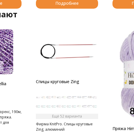
е
Подробнее
пают
Спицы круговые Zing
lia
юрекс, 190м,
Ещё 52 варианта
 пряжа.
т для
Фирма KnitPro. Спицы круговые
ядов.
Пряжа Him
Zing, алюминий