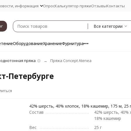
овости, информация
Опрос
Калькулятор пряжи
Отзывы
Контакты
Все категории
ог
етение
Оборудование
Хранение
Фурнитура
 однотонная пряжа
Пряжа Concept Atenea
кт-Петербурге
литься
42% шерсть, 40% хлопок, 18% кашемир, 175 м, 25 г
Состав
42% шерсть, 40% 
18% кашемир
Вес
25 г