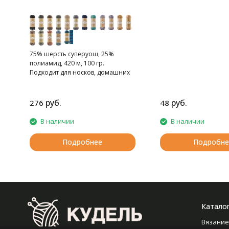
75% шерсть суперуош, 25%
полиамид, 420 м, 100 гр.
Подходит для носков, домашних
тапочек, шарфов, шапок и т.д.
руб.
руб.
276
48
В наличии
В наличии
Подробнее
Подробне
Катало
Вязание