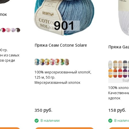
опок
Пряжа Сеам Cotone Solare
Пряжа Gaz
0 гр.
ин из самых
ов среди
100% мерсеризованный хлопоК,
125 м, 50 гр.
Ещё
Мерсеризованный хлопок
100% хлопок 
Качественн
хдопок
руб.
руб.
350
158
В наличии
В нали