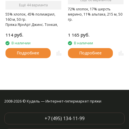
Ещё 44 варианта
72% хлопок, 17% шерсть
мерино, 11% альпака, 215 м, 50
55% хлопок, 45% полиакрил,
гр.
160 м, 50 гр.
Супермягкая межсезонная
Пряжа ЯрнАрт Джинс. Тонкая,
пряжа.
мягкая, слегка бархатистая
руб.
руб.
114
1 165
нитка. Очень приятная на
ощупь.
В наличии
В наличии
Подробнее
Подробнее
2008-2026 © Кудель — Интернет-гипермаркет пряжи
+7 (495) 134-11-99