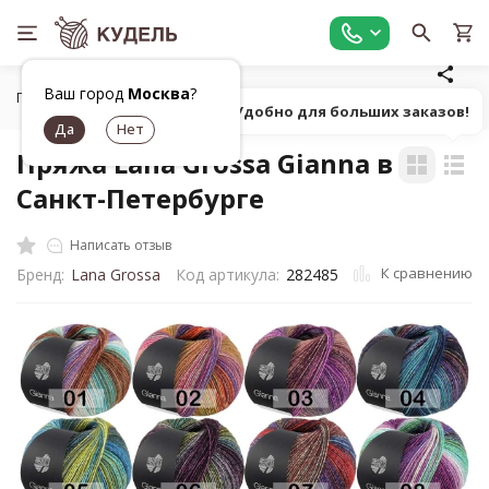
Ваш город
Москва
?
Главная
Все для вязания
Пряжа
Классическая фанта
Попробуй! Удобно для больших заказов!
Пряжа Lana Grossa Gianna в
Санкт-Петербурге
Написать отзыв
К сравнению
Бренд:
Lana Grossa
Код артикула:
282485