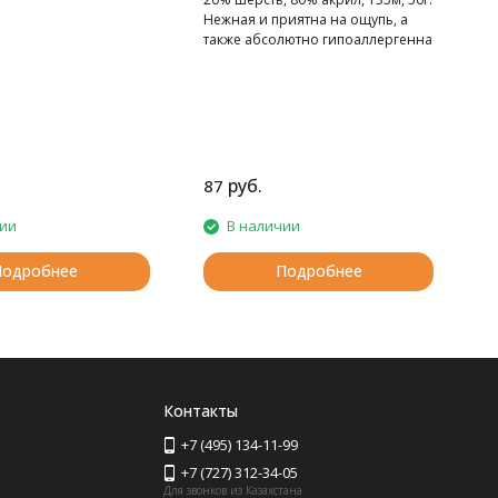
я малышей и их
Нежная и приятна на ощупь, а
также абсолютно гипоаллергенна
руб.
87
1
чии
В наличии
Подробнее
Подробнее
Контакты
+7 (495) 134-11-99
+7 (727) 312-34-05
Для звонков из Казахстана