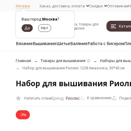
Москва
Заказ, доставка, оплата
Скидки
Оптовикам
Н
Ваш город
Москва
?
Пряжа, товары для
Катал
рукоделия
Вязание
Вышивание
Шитье
Валяние
Работа с бисером
Пл
Главная
Товары для вышивания
Наборы для вы
Набор для вышивания Риолис 1238 Амазонка, 30*40 см
Набор для вышивания Риоли
К сравнению
Подел
Бренд:
Риолис
Написать отзыв
-3%