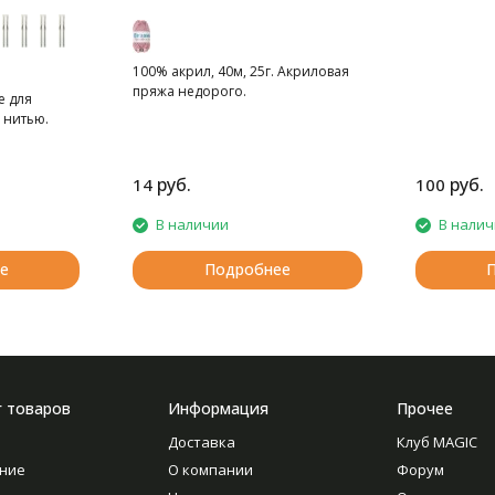
находка дл
родителей!
100% акрил, 40м, 25г. Акриловая
пряжа недорого.
е для
 нитью.
руб.
руб.
14
100
В наличии
В нали
е
Подробнее
г товаров
Информация
Прочее
Доставка
Клуб MAGIC
ние
О компании
Форум