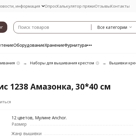
овости, информация
Опрос
Калькулятор пряжи
Отзывы
Контакты
Все категории
ог
етение
Оборудование
Хранение
Фурнитура
шивания
Наборы для вышивания крестом
Вышивки кре
с 1238 Амазонка, 30*40 см
иться
12 цветов, Мулине Anchor.
Размер
Жанр вышивки