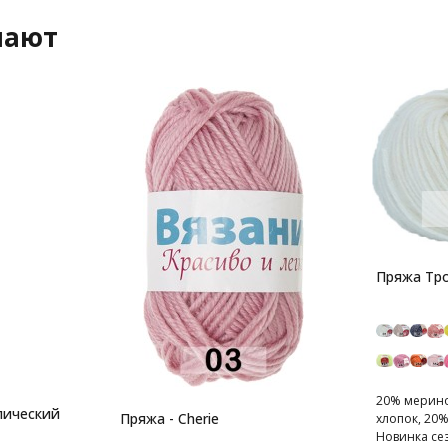
пают
Пряжа Тр
20% мерино
лический
Пряжа - Cherie
хлопок, 20%
Новинка сез