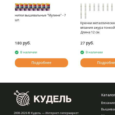
нитки вышивальные "Мулине" - 7
шт.
Крючки металлически
вязания ажура тонкой
Длина 12 см.
руб.
руб.
180
27
В наличии
В наличии
Подробнее
Подробне
Катало
Вязание
Вышива
2008-2026 © Кудель — Интернет-гипермаркет