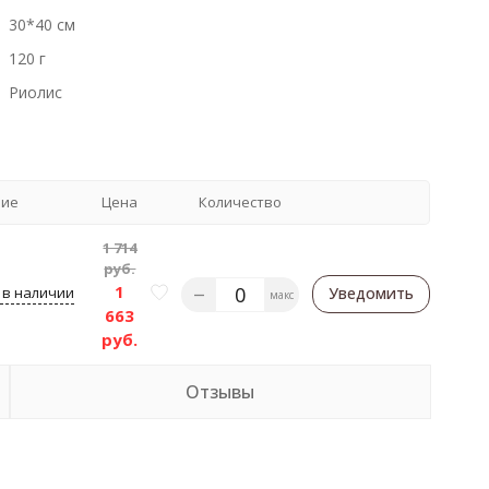
30*40 см
120 г
Риолис
чие
Цена
Количество
1 714
руб.
1
 в наличии
Уведомить
макс
663
руб.
Отзывы