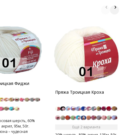
П
оицкая Фиджи
1
Т
Пряжа Троицкая Кроха
о
совая шерсть, 60%
 акрил, 95м, 50г.
Ещё 2 варианта
она – чудесная
20% шерсть, 80% акрил, 135м, 50г.