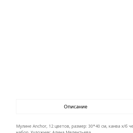
Описание
Мулине Anchor, 12 цветов, размер: 30*40 см, канва х/б че
набор. Художник: Алина Мелентьева