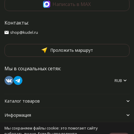
Написать в MAX
Контакты:
shop@kudel.ru
Проложить маршрут
Мы в социальных сетях:
RUB
Каталог товаров
Информация
Мы сохраняем файлы cookie: это помогает сайту
Прочее
работать лучше. Если Вы продолжите