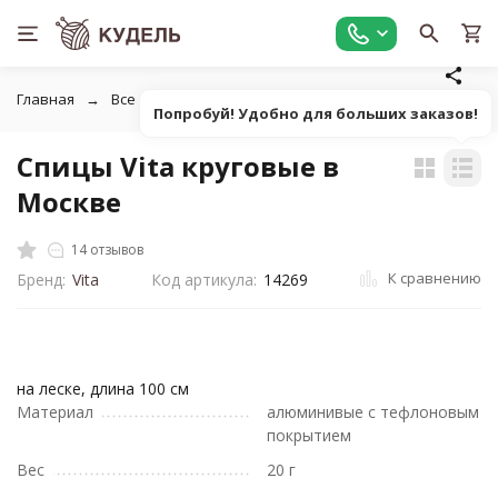
Главная
Все для вязания
Инструменты для вязания
К
Попробуй! Удобно для больших заказов!
Спицы Vita круговые в
Москве
14 отзывов
К сравнению
Бренд:
Vita
Код артикула:
14269
на леске, длина 100 см
Материал
алюминивые с тефлоновым
покрытием
Вес
20 г