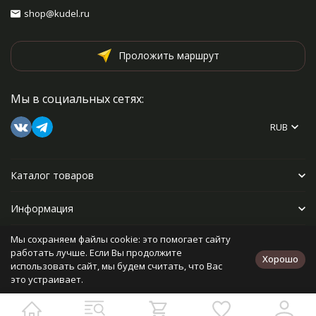
shop@kudel.ru
Проложить маршрут
Мы в социальных сетях:
RUB
Каталог товаров
Информация
Мы сохраняем файлы cookie: это помогает сайту
Прочее
работать лучше. Если Вы продолжите
Хорошо
использовать сайт, мы будем считать, что Вас
это устраивает.
Политика персональных данных
Карта сайта
Разработано в
bodysite.ru