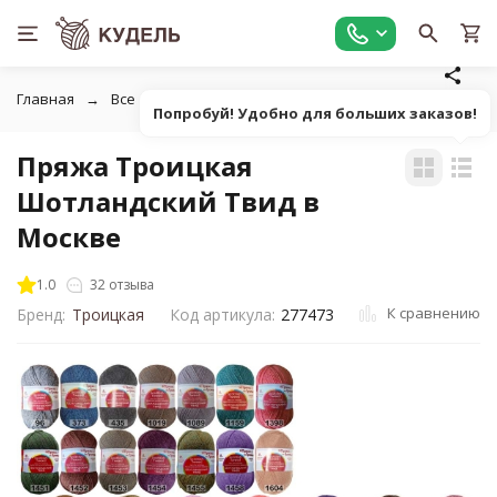
Главная
Все для вязания
Пряжа
Классическая однот
Попробуй! Удобно для больших заказов!
Пряжа Троицкая
Шотландский Твид в
Москве
1.0
32 отзыва
К сравнению
Бренд:
Троицкая
Код артикула:
277473