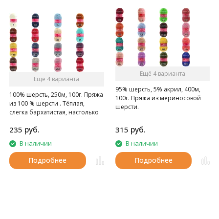
Ещё 4 варианта
Ещё 4 варианта
95% шерсть, 5% акрил, 400м,
100% шерсть, 250м, 100г. Пряжа
100г. Пряжа из мериносовой
из 100 % шерсти . Тёплая,
шерсти.
слегка бархатистая, настолько
мягкая, на сколько может быть
руб.
руб.
235
315
натуральная шерсть.
В наличии
В наличии
Подробнее
Подробнее