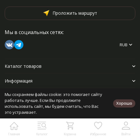
Проложить маршрут
Мы в социальных сетях:
RUB
Каталог товаров
Информация
Мы сохраняем файлы cookie: это помогает сайту
Прочее
работать лучше. Если Вы продолжите
Хорошо
использовать сайт, мы будем считать, что Вас
это устраивает.
Политика персональных данных
Карта сайта
Разработано в
bodysite.ru
Главная
Каталог
Корзина
Избранное
Войти