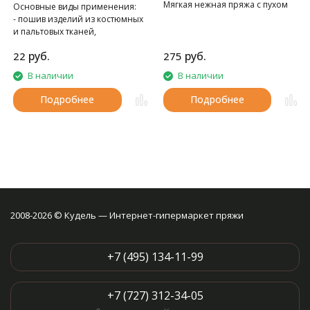
Мягкая нежная пряжа с пухом
Основные виды применения:
норки.
- пошив изделий из костюмных
и пальтовых тканей,
спецодежды
руб.
руб.
22
275
- при швейно-клеевом
скреплении книг в типографии
В наличии
В наличии
Подробнее
Подробнее
2008-2026 © Кудель — Интернет-гипермаркет пряжи
+7 (495) 134-11-99
+7 (727) 312-34-05