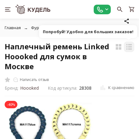
Главная
Фурнитура для рукоделия
Фурнитура для сумок
Попробуй! Удобно для больших заказов!
Наплечный ремень Linked
Hoooked для сумок в
Москве
Написать отзыв
К сравнению
Бренд:
Hoooked
Код артикула:
28308
-40%