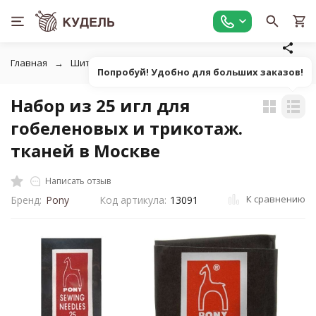
Главная
Шитье
Инструменты для шитья
Ручные шве
Попробуй! Удобно для больших заказов!
Набор из 25 игл для
гобеленовых и трикотаж.
тканей в Москве
Написать отзыв
К сравнению
Бренд:
Pony
Код артикула:
13091