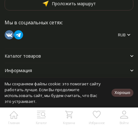
Проложить маршрут
Мы в социальных сетях:
RUB
Каталог товаров
Информация
Мы сохраняем файлы cookie: это помогает сайту
Прочее
работать лучше. Если Вы продолжите
Хорошо
использовать сайт, мы будем считать, что Вас
это устраивает.
Политика персональных данных
Карта сайта
Разработано в
bodysite.ru
Главная
Каталог
Корзина
Избранное
Войти