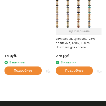
Ещё 2 варианта
75% шерсть суперуош, 25%
полиамид, 420 м, 100 гр.
Подходит для носков,
домашних тапочек, шарфов,
руб.
руб.
14
276
шапок и т.д.
В наличии
В наличии
Подробнее
Подробнее