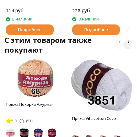
руб.
руб.
114
228
В наличии
В наличии
Подробнее
Подробнее
C этим товаром также
покупают
Пряжа Пехорка Ажурная
Пряжа Vita cotton Coco
5.0
(51)