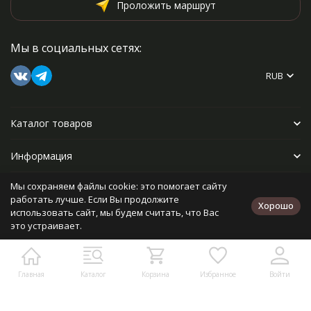
Проложить маршрут
Мы в социальных сетях:
RUB
Каталог товаров
Информация
Мы сохраняем файлы cookie: это помогает сайту
Прочее
работать лучше. Если Вы продолжите
Хорошо
использовать сайт, мы будем считать, что Вас
это устраивает.
Политика персональных данных
Карта сайта
Разработано в
bodysite.ru
Главная
Каталог
Корзина
Избранное
Войти