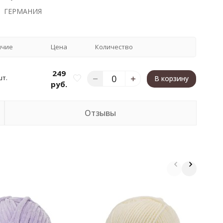
ГЕРМАНИЯ
ичие
Цена
Количество
249
шт.
В корзину
руб.
Отзывы
Н