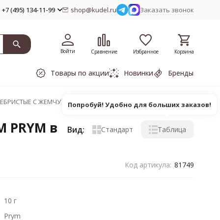
+7 (495) 134-11-99
shop@kudel.ru
Заказать звонок
Войти
Сравнение
Избранное
Корзина
Товары по акции
Новинки
Бренды
ЕБРИСТЫЕ С ЖЕМЧУЖНОЙ ГОЛОВКОЙ, 0.65X38 ММ PRYM
Попробуй! Удобно для больших заказов!
М PRYM в
Вид:
Стандарт
Таблица
Код артикула:
81749
10 г
Prym