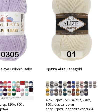
О
-
п
-
с
alaya Dolphin Baby
Пряжа Alize Lanagold
 40 вариантов
49% шерсть, 51% акрил, 240м,
тер, 120м, 100г.
100г. Классическая
пряжа
полушерстяная пряжа средней