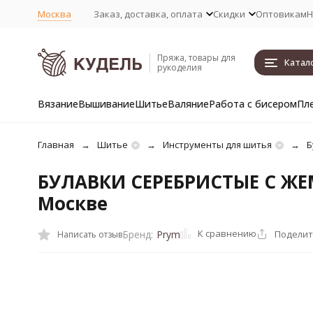
Москва
Заказ, доставка, оплата
Скидки
Оптовикам
Н
Пряжа, товары для
Катал
рукоделия
Вязание
Вышивание
Шитье
Валяние
Работа с бисером
Пл
Главная
Шитье
Инструменты для шитья
Б
БУЛАВКИ СЕРЕБРИСТЫЕ С ЖЕ
Москве
К сравнению
Поделит
Бренд:
Prym
Написать отзыв