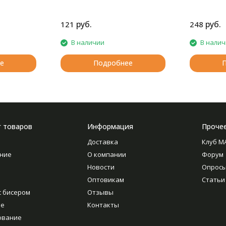
руб.
руб.
121
248
В наличии
В нали
е
Подробнее
г товаров
Информация
Проче
Доставка
Клуб M
ние
О компании
Форум
Новости
Опрос
Оптовикам
Статьи
с бисером
Отзывы
ие
Контакты
ование