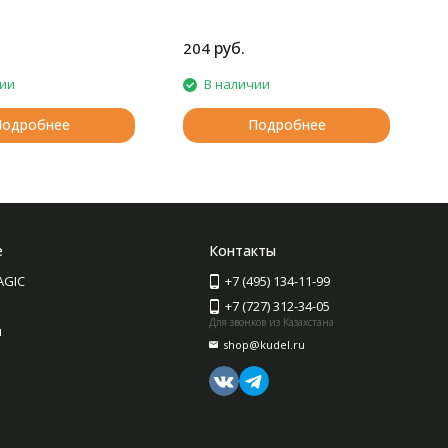
толщины.
руб.
204
2
чии
В наличии
Подробнее
Подробнее
е
Контакты
AGIC
+7 (495) 134-11-99
+7 (727) 312-34-05
Для звонков из Казахстана
ы
shop@kudel.ru