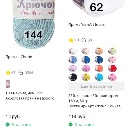
Пряжа YarnArt Jeans
3.0
(2)
Пряжа - Cherie
4.1
(365)
Ещё 45 вариантов
100% акрил, 40м, 25г.
55% хлопок, 45% полиакрил,
Акриловая пряжа недорого.
160 м, 50 гр.
Пряжа ЯрнАрт Джинс. Тонкая,
мягкая, слегка бархатистая
руб.
руб.
14
114
нитка. Очень приятная на
ощупь.
В наличии
В наличии