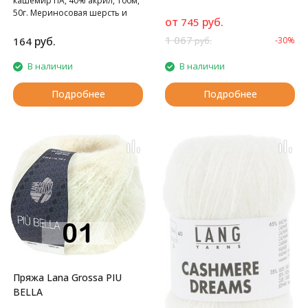
кашемир ПА, 40% акрил, 100м,
50г. Мериносовая шерсть и
от
руб.
745
кашемир - это превосходное
сочетание для пряжи на
1 067
руб.
164
-30%
руб.
осенне-зимний сезон!
В наличии
В наличии
Подробнее
Подробнее
Пряжа Lana Grossa PIU
BELLA