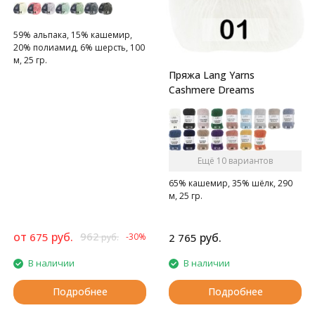
59% альпака, 15% кашемир,
20% полиамид, 6% шерсть, 100
м, 25 гр.
Тонкая и мягкая пряжа
Пряжа Lang Yarns
Cashmere Dreams
Ещё 10 вариантов
65% кашемир, 35% шёлк, 290
м, 25 гр.
от
руб.
962
675
руб.
-30%
2 765
руб.
В наличии
В наличии
Подробнее
Подробнее