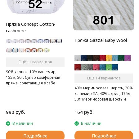
Пряжа Concept Cotton-
cashmere
Пряжа Gazzal Baby Wool
Ещё 11 вариантов
90% хлопок, 10% кашемир,
155м, 50г. Супер комфортная
Ещё 14 вариантов
пряжа, сочетающая в себе
40% мериносовая шерсть, 20%
благородный кашемир и
кашемир ПА, 40% акрил, 175м,
превосходный хлопок.
50г. Мериносовая шерсть и
кашемир - это превосходное
сочетание для пряжи на
руб.
руб.
990
164
осенне-зимний сезон!
В наличии
В наличии
Подробнее
Подробнее