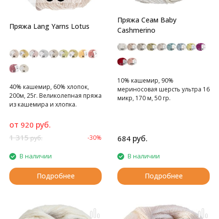
Пряжа Сеам Baby
Пряжа Lang Yarns Lotus
Cashmerino
10% кашемир, 90%
40% кашемир, 60% хлопок,
мериносовая шерсть ультра 16
200м, 25г. Великолепная пряжа
микр, 170 м, 50 гр.
из кашемира и хлопка.
Подходит для людей с
чувствительной кожей и для
от
руб.
920
детей.
1 315
руб.
-30%
684
руб.
В наличии
В наличии
Подробнее
Подробнее