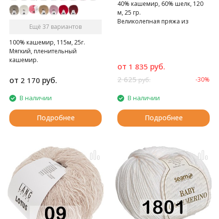
40% кашемир, 60% шелк, 120
м, 25 гр.
Великолепная пряжа из
Ещё 37 вариантов
кашемира и шелка.
100% кашемир, 115м, 25г.
Мягкий, пленительный
кашемир.
от
руб.
1 835
2 625
от
руб.
2 170
-30%
руб.
В наличии
В наличии
Подробнее
Подробнее