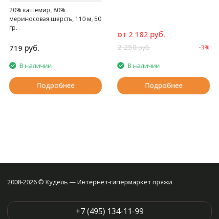
20% кашемир, 80%
мериносовая шерсть, 110 м, 50
гр.
от
руб.
2 182
Идеально подходит для людей
с чувствительной кожей и для
2 250
руб.
719
-3%
руб.
детей
В наличии
В наличии
Подробнее
Подробнее
2008-2026 © Кудель — Интернет-гипермаркет пряжи
+7 (495) 134-11-99