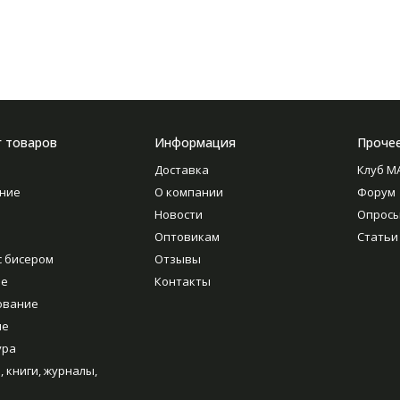
г товаров
Информация
Проче
Доставка
Клуб M
ние
О компании
Форум
Новости
Опрос
Оптовикам
Статьи
с бисером
Отзывы
ие
Контакты
ование
ие
ура
, книги, журналы,