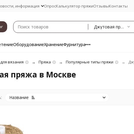
овости, информация
Опрос
Калькулятор пряжи
Отзывы
Контакты
Джутовая пряжа
ог
етение
Оборудование
Хранение
Фурнитура
 для вязания
Пряжа
Популярные типы пряжи
Дж
ая пряжа в Москве
:
Название