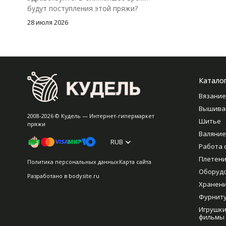
будут поступления этой пряжи?
28 июля 2026
Катало
Вязание
Вышива
2008-2026 © Кудель — Интернет-гипермаркет
Шитье
пряжи
Валяние
RUB
Работа 
Плетен
Политика персональных данных
Карта сайта
Оборуд
Разработано в
bodysite.ru
Хранен
Фурнит
Игрушки
фильмы