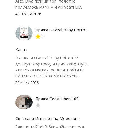
Alize Diva летний топ, полотно
получилось мягким и аккуратным.
Петли хорошо видны, вяжется
4 августа 2026
довольно быстро, после стирки
форма не поплыла. Единственный
Пряжа Gazzal Baby Cotton 25
нюанс - пряжа немного скользит и
5.0
иногда расслаивается, пришлось
привыкнуть к ней и подобрать
крючок поудобнее.
Karina
Вязала из Gazzal Baby Cotton 25
детскую кофточку и прям кайфанула
- ниточка мягкая, ровная, почти не
пушится и петли ложатся очень
аккуратно. После стирки полотно
30 июля 2026
осталось приятным и форму не
потеряло, цвет тоже не стал
Пряжа Сеам Linen 100
тусклее. Единственный нюанс -
моточки маленькие, расход лучше
посчитать заранее, а то мне одного
чуть-чуть не хватило))
Светлана Игнатьевна Морозова
Здравствуйте! В ближайшее время