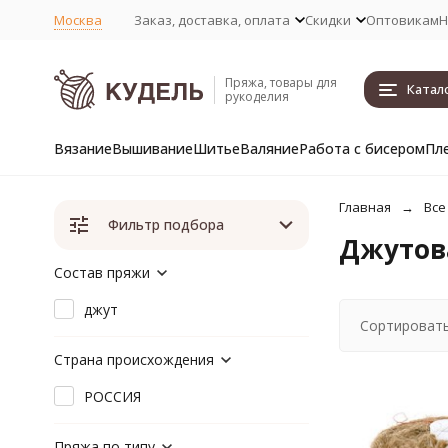
Москва
Заказ, доставка, оплата
Скидки
Оптовикам
Н
Пряжа, товары для
Катал
рукоделия
Вязание
Вышивание
Шитье
Валяние
Работа с бисером
Пл
Главная
Все
Фильтр подбора
Джутов
Состав пряжи
джут
Сортировать
Страна происхождения
РОССИЯ
Пряжа по типу